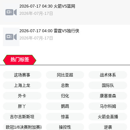
2026-07-17 04:30 火箭VS篮网
2026年-07月-17日
2026-07-17 04:00 雷霆VS独行侠
2026年-07月-17日
热门标签
这场赛事
冈比亚超
战术体系
上海上龙
总数
国际队
外卡
归化
康塞普森
胖丫
鹦鹉
马尔科姆
吉尔吉斯斯坦
惊喜
火箭会直播
欧冠1/8决赛附加赛首回合
操控性
逆袭