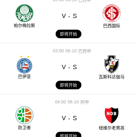
V
S
-
帕尔梅拉斯
巴西国际
即将开始
03:00
08-10
巴西甲
V
S
-
巴伊亚
瓦斯科达伽马
即将开始
04:00
08-10
阿甲
V
S
-
防卫者
纽维尔老男孩
即将开始