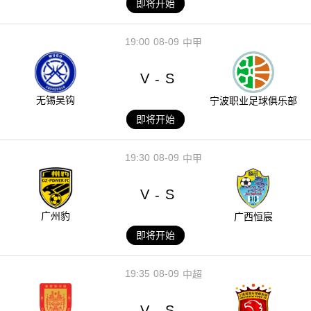
即将开始
19:00
08-09
中甲
V
S
-
无锡吴钩
宁波职业足球俱乐部
即将开始
19:30
08-09
中甲
V
S
-
广州豹
广西恒宸
即将开始
19:35
08-09
中超
V
S
-