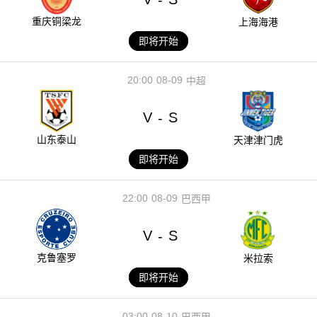
重庆铜梁龙
上海海港
即将开始
20:00
08-09
中超
V
S
-
山东泰山
天津津门虎
即将开始
22:00
08-09
巴西甲
V
S
-
克鲁塞罗
米拉索
即将开始
03:00
08-10
巴西甲