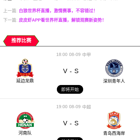
上一篇:
白狼世界杯直播，激情赛事，不容错过！
下一篇:
皮皮虾APP看世界杯直播，解锁观赛新姿势！
推荐比赛
18:00
08-09
中甲
V
S
-
延边龙鼎
深圳青年人
即将开始
19:00
08-09
中超
V
S
-
河南队
青岛西海岸