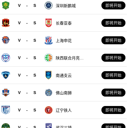
V
-
S
即将开始
深圳新鹏城
V
-
S
即将开始
长春亚泰
V
-
S
即将开始
上海申花
V
-
S
即将开始
陕西联合月亮泊
队
V
-
S
即将开始
南通支云
V
-
S
即将开始
佛山南狮
V
-
S
即将开始
辽宁铁人
V
-
S
即将开始
武汉三镇