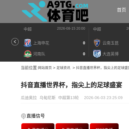
首页
2026-08-15 20:00
2
中超
中超
上海申花
0
云南玉昆
河南队
0
大连英博
当前位置:
>
>
网站首页
足球资讯
抖音直播世界杯，指尖上的足球盛
抖音直播世界杯，指尖上的足球盛宴
瓜迪奥拉
乌甸尼斯
中超第13轮
2026-06-03 23:25:09
直播信号