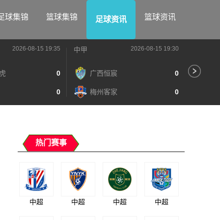
足球集锦
篮球集锦
篮球资讯
足球资讯
2026-08-15 19:35
2026-08-15 19:30
中甲
中甲
虎
0
广西恒宸
0
陕
0
梅州客家
0
长
热门赛事
中超
中超
中超
中超