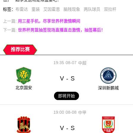
标签
：
布雷达
童装
艾因霍恩
脑残现象
两队球员
双拉杆
上一篇:
用三星手机，尽享世界杯激情瞬间
下一篇:
世界杯男篮抽签现场直播直击激情，抽签幕后！
推荐比赛
19:35
08-07
中超
V
S
-
北京国安
深圳新鹏城
即将开始
19:00
08-08
中甲
V
S
-