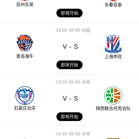
苏州东吴
长春亚泰
即将开始
19:00
08-08
中超
V
S
-
青岛海牛
上海申花
即将开始
19:30
08-08
中甲
V
S
-
石家庄功夫
陕西联合月亮泊队
即将开始
19:30
08-08
中甲