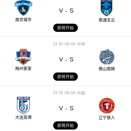
V
S
-
南京城市
南通支云
即将开始
19:30
08-08
中甲
V
S
-
梅州客家
佛山南狮
即将开始
19:35
08-08
中超
V
S
-
大连英博
辽宁铁人
即将开始