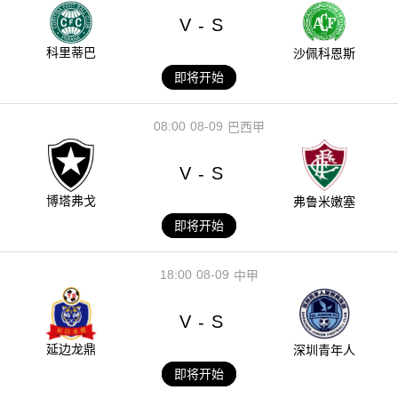
V
S
-
科里蒂巴
沙佩科恩斯
即将开始
08:00
08-09
巴西甲
V
S
-
博塔弗戈
弗鲁米嫩塞
即将开始
18:00
08-09
中甲
V
S
-
延边龙鼎
深圳青年人
即将开始