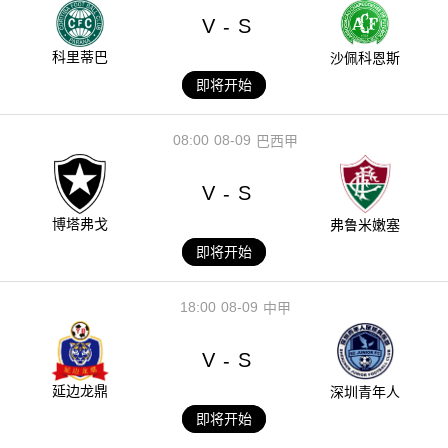
V
S
-
科里蒂巴
沙佩科恩斯
即将开始
08:00
08-09
巴西甲
V
S
-
博塔弗戈
弗鲁米嫩塞
即将开始
18:00
08-09
中甲
V
S
-
延边龙鼎
深圳青年人
即将开始