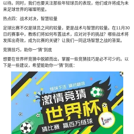
以待。同时，我们也要关注那些年轻球员的表现，他们或许将成为未
来足球世界的璀璨明星。
热点四：战术对决，智慧较量
足球比赛不仅是球员之间的较量，更是战术与智慧的较量。在11月30
日的赛事中，教练们将如何布置战术，应对对手的挑战？哪些战术将
发挥出奇效，成为比赛的关键？让我们一同这场智慧之战的答案。
竞猜技巧，助你一“猜”到底
想要在世界杯竞猜中脱颖而出，掌握一些竞猜技巧是必不可少的。以
下是一些建议，希望能助你一“猜”到底：