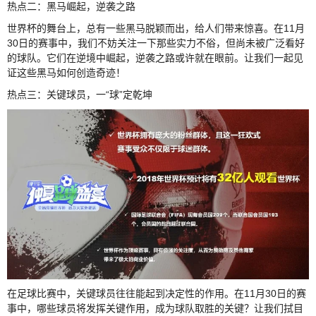
热点二：黑马崛起，逆袭之路
世界杯的舞台上，总有一些黑马脱颖而出，给人们带来惊喜。在11月
30日的赛事中，我们不妨关注一下那些实力不俗，但尚未被广泛看好
的球队。它们在逆境中崛起，逆袭之路或许就在眼前。让我们一起见
证这些黑马如何创造奇迹！
热点三：关键球员，一“球”定乾坤
在足球比赛中，关键球员往往能起到决定性的作用。在11月30日的赛
事中，哪些球员将发挥关键作用，成为球队取胜的关键？让我们拭目