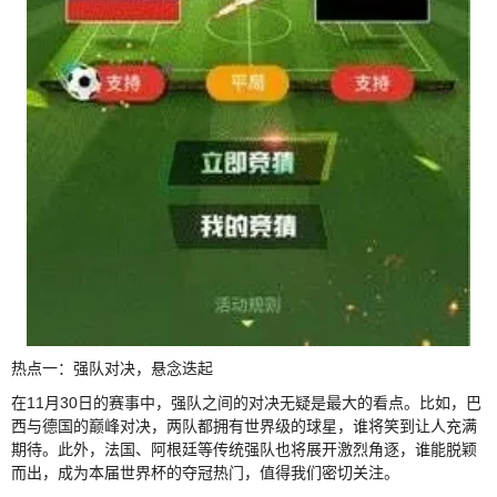
热点一：强队对决，悬念迭起
在11月30日的赛事中，强队之间的对决无疑是最大的看点。比如，巴
西与德国的巅峰对决，两队都拥有世界级的球星，谁将笑到让人充满
期待。此外，法国、阿根廷等传统强队也将展开激烈角逐，谁能脱颖
而出，成为本届世界杯的夺冠热门，值得我们密切关注。