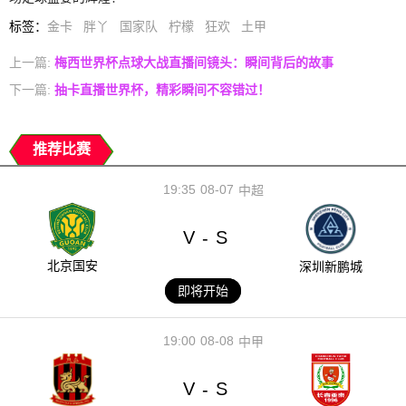
标签
：
金卡
胖丫
国家队
柠檬
狂欢
土甲
上一篇:
梅西世界杯点球大战直播间镜头：瞬间背后的故事
下一篇:
抽卡直播世界杯，精彩瞬间不容错过！
推荐比赛
19:35
08-07
中超
V
S
-
北京国安
深圳新鹏城
即将开始
19:00
08-08
中甲
V
S
-