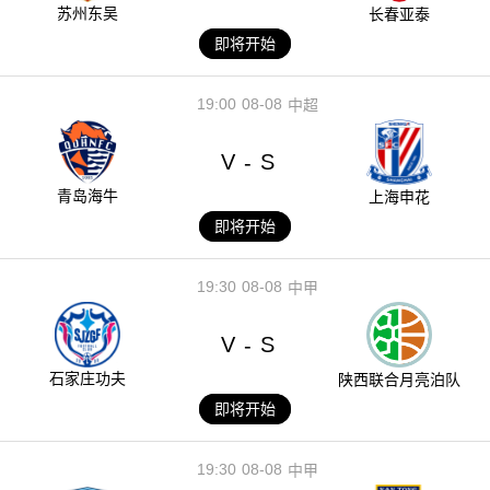
苏州东吴
长春亚泰
即将开始
19:00
08-08
中超
V
S
-
青岛海牛
上海申花
即将开始
19:30
08-08
中甲
V
S
-
石家庄功夫
陕西联合月亮泊队
即将开始
19:30
08-08
中甲