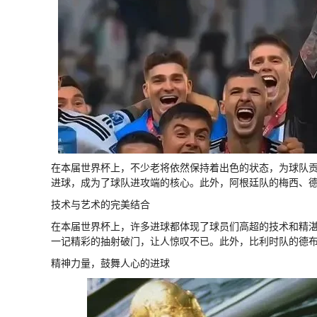
在本届世界杯上，不少老将依然保持着出色的状态，为球队贡
进球，成为了球队进攻端的核心。此外，阿根廷队的梅西、
技术与艺术的完美结合
在本届世界杯上，许多进球都体现了球员们高超的技术和精
一记精彩的抽射破门，让人惊叹不已。此外，比利时队的德
精神力量，鼓舞人心的进球