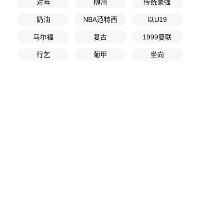
对阵
柳州
传统豪强
奶油
NBA范特西
以U19
马尔福
复古
1999曼联
行乞
葡甲
坐向