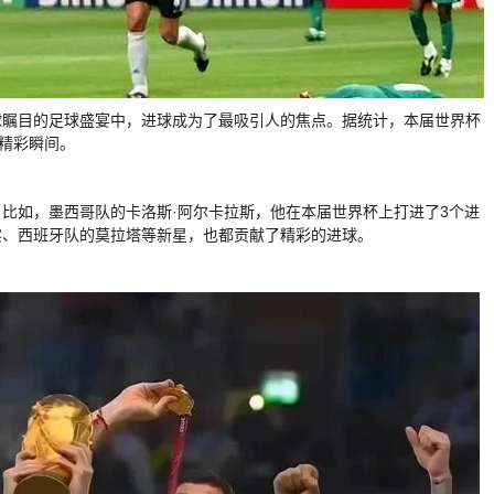
球瞩目的足球盛宴中，进球成为了最吸引人的焦点。据统计，本届世界杯
的精彩瞬间。
比如，墨西哥队的卡洛斯·阿尔卡拉斯，他在本届世界杯上打进了3个进
实、西班牙队的莫拉塔等新星，也都贡献了精彩的进球。