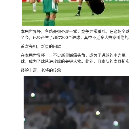
本届世界杯，各路豪强齐聚一堂，竞争异常激烈。在这场全
至今，已经产生了超过200个进球，其中不乏令人拍案叫绝
首次亮相，新星的闪耀
在本届世界杯上，不少新星崭露头角，成为了进球的主力军。
球，成为了球队进攻端的关键人物。此外，日本队的南野拓
经验丰富，老将的传承