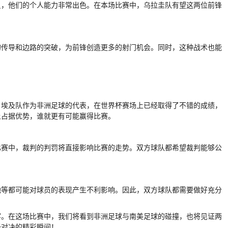
员，他们的个人能力非常出色。在本场比赛中，乌拉圭队有望这两位前锋
的传导和边路的突破，为前锋创造更多的射门机会。同时，这种战术也能
。埃及队作为非洲足球的代表，在世界杯赛场上已经取得了不错的成绩，
上占据优势，谁就更有可能赢得比赛。
比赛中，裁判的判罚将直接影响比赛的走势。双方球队都希望裁判能够公
地等都可能对球员的表现产生不利影响。因此，双方球队都需要做好充分
宴。在这场比赛中，我们将看到非洲足球与南美足球的碰撞，也将见证两
峰对决的精彩瞬间！