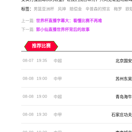
标签
：
男篮亚洲杯
风神
赔偿金
辛普森的预言
梅罗
欧
上一篇:
世界杯直播字幕大：看懂比赛不再难
下一篇:
郭小仙直播世界杯背后的故事
推荐比赛
08-07
19:35
中超
北京国安
08-08
19:00
中甲
苏州东吴
08-08
19:00
中超
青岛海牛
08-08
19:30
中甲
石家庄功夫