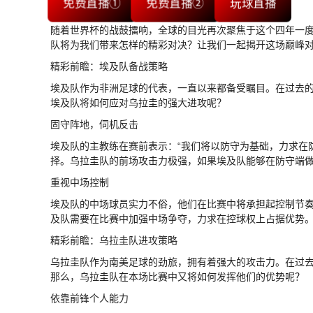
免费直播①
免费直播②
玩球直播
随着世界杯的战鼓擂响，全球的目光再次聚焦于这个四年一
队将为我们带来怎样的精彩对决？让我们一起揭开这场巅峰
精彩前瞻：埃及队备战策略
埃及队作为非洲足球的代表，一直以来都备受瞩目。在过去
埃及队将如何应对乌拉圭的强大进攻呢？
固守阵地，伺机反击
埃及队的主教练在赛前表示：“我们将以防守为基础，力求在
择。乌拉圭队的前场攻击力极强，如果埃及队能够在防守端
重视中场控制
埃及队的中场球员实力不俗，他们在比赛中将承担起控制节
及队需要在比赛中加强中场争夺，力求在控球权上占据优势
精彩前瞻：乌拉圭队进攻策略
乌拉圭队作为南美足球的劲旅，拥有着强大的攻击力。在过
那么，乌拉圭队在本场比赛中又将如何发挥他们的优势呢？
依靠前锋个人能力