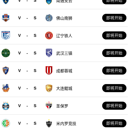
V
-
S
即将开始
南通支云
V
-
S
即将开始
佛山南狮
V
-
S
即将开始
辽宁铁人
V
-
S
即将开始
武汉三镇
V
-
S
即将开始
成都蓉城
V
-
S
即将开始
大连鲲城
V
-
S
即将开始
圣保罗
V
-
S
即将开始
米内罗竞技