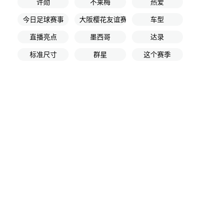
许勋
不莱梅
热爱
今日足球赛事
大阪樱花友谊赛
车型
直播亮点
墨西哥
达录
标准尺寸
群星
这个赛季