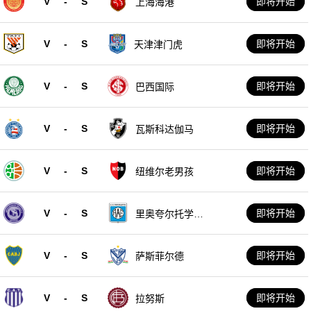
V
-
S
即将开始
上海海港
V
-
S
即将开始
天津津门虎
V
-
S
即将开始
巴西国际
V
-
S
即将开始
瓦斯科达伽马
V
-
S
即将开始
纽维尔老男孩
V
-
S
即将开始
里奥夸尔托学生
队
V
-
S
即将开始
萨斯菲尔德
V
-
S
即将开始
拉努斯