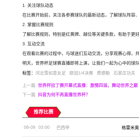
1. 关注球队动态
在比赛开始前，关注各参赛球队的最新动态，了解球队阵容
2. 掌握比赛规则
了解比赛规则，特别是红黄牌、越位等关键条款，有助于更
3. 互动交流
在观看比赛的过程中，与球迷们互动交流，分享观赛心得，
明天，世界杯足球赛直播即将上演，让我们一起为心中的球
标签
：
河北雪如意女足
欧冠1/4决赛
费德勒
石家庄功夫
上一篇:
世界杯拉丁赛开幕式直播：激情四溢，舞动世界之巅
下一篇:
抖音为何不再直播世界杯？
推荐比赛
08-09
03:00
巴西甲
格雷米奥