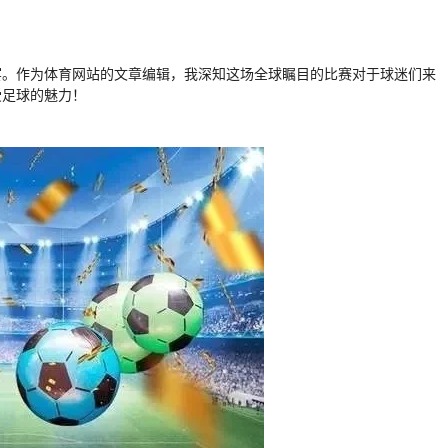
宴。作为体育网站的文章编辑，我深知这场全球瞩目的比赛对于球迷们来
受足球的魅力！