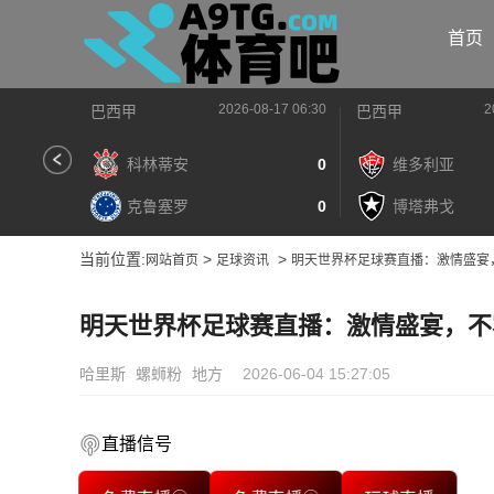
首页
2026-08-17 06:30
2
巴西甲
巴西甲
科林蒂安
0
维多利亚
克鲁塞罗
0
博塔弗戈
当前位置:
>
>
网站首页
足球资讯
明天世界杯足球赛直播：激情盛宴
明天世界杯足球赛直播：激情盛宴，不
哈里斯
螺蛳粉
地方
2026-06-04 15:27:05
直播信号