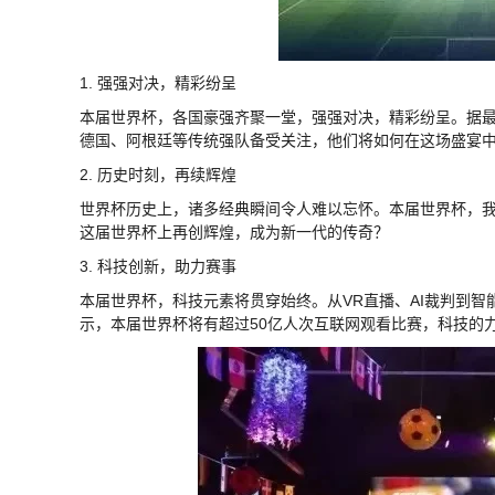
1. 强强对决，精彩纷呈
本届世界杯，各国豪强齐聚一堂，强强对决，精彩纷呈。据最
德国、阿根廷等传统强队备受关注，他们将如何在这场盛宴
2. 历史时刻，再续辉煌
世界杯历史上，诸多经典瞬间令人难以忘怀。本届世界杯，
这届世界杯上再创辉煌，成为新一代的传奇？
3. 科技创新，助力赛事
本届世界杯，科技元素将贯穿始终。从VR直播、AI裁判到
示，本届世界杯将有超过50亿人次互联网观看比赛，科技的