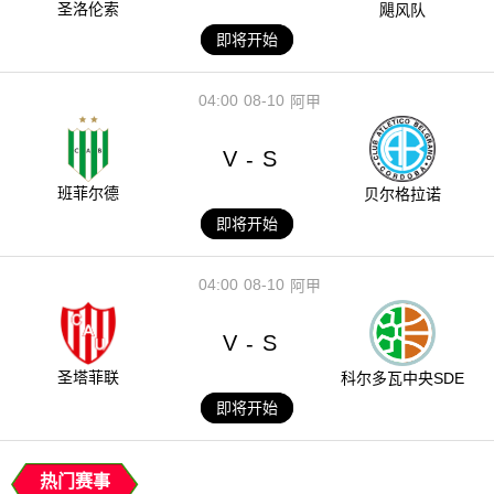
圣洛伦索
飓风队
即将开始
04:00
08-10
阿甲
V
S
-
班菲尔德
贝尔格拉诺
即将开始
04:00
08-10
阿甲
V
S
-
圣塔菲联
科尔多瓦中央SDE
即将开始
热门赛事