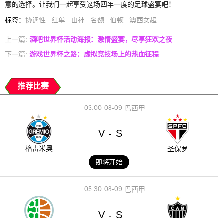
意的选择。让我们一起享受这场四年一度的足球盛宴吧！
标签
：
协调性
红单
山神
名额
伯顿
澳西女超
上一篇:
酒吧世界杯活动海报：激情盛宴，尽享狂欢之夜
下一篇:
游戏世界杯之路：虚拟竞技场上的热血征程
推荐比赛
03:00
08-09
巴西甲
V
S
-
格雷米奥
圣保罗
即将开始
05:30
08-09
巴西甲
V
S
-