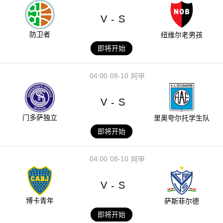
V
S
-
防卫者
纽维尔老男孩
即将开始
04:00
08-10
阿甲
V
S
-
门多萨独立
里奥夸尔托学生队
即将开始
04:00
08-10
阿甲
V
S
-
博卡青年
萨斯菲尔德
即将开始