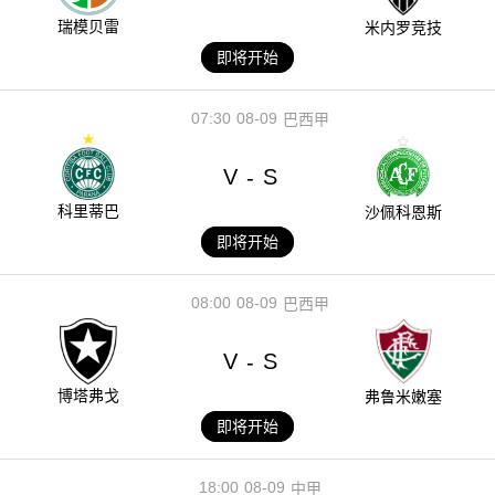
瑞模贝雷
米内罗竞技
即将开始
07:30
08-09
巴西甲
V
S
-
科里蒂巴
沙佩科恩斯
即将开始
08:00
08-09
巴西甲
V
S
-
博塔弗戈
弗鲁米嫩塞
即将开始
18:00
08-09
中甲