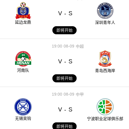
V
S
-
延边龙鼎
深圳青年人
即将开始
19:00
08-09
中超
V
S
-
河南队
青岛西海岸
即将开始
19:00
08-09
中甲
V
S
-
无锡吴钩
宁波职业足球俱乐部
即将开始