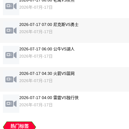
2026年-07月-17日
2026-07-17 07:00 尼克斯VS勇士
2026年-07月-17日
2026-07-17 06:00 公牛VS湖人
2026年-07月-17日
2026-07-17 04:30 火箭VS篮网
2026年-07月-17日
2026-07-17 04:00 雷霆VS独行侠
2026年-07月-17日
热门标签