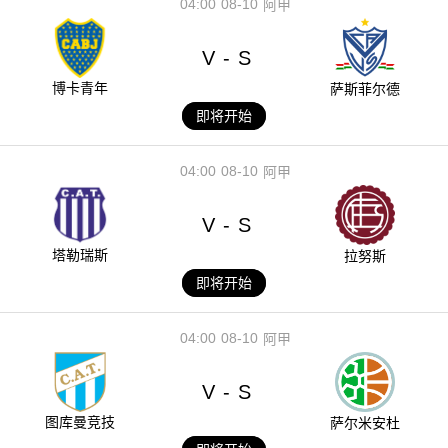
04:00
08-10
阿甲
V
S
-
博卡青年
萨斯菲尔德
即将开始
04:00
08-10
阿甲
V
S
-
塔勒瑞斯
拉努斯
即将开始
04:00
08-10
阿甲
V
S
-
图库曼竞技
萨尔米安杜