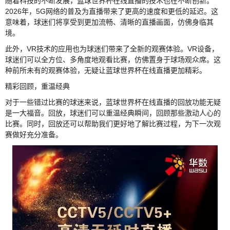
随着科技的不断发展，蓝球世界杯在线直播的技术也在不断创新。
2026年，5G网络的普及为直播带来了更高的速度和更低的延迟。这
意味着，球迷们将享受到更加流畅、清晰的直播画面，仿佛身临其
境。
此外，VR技术的应用也为球迷们带来了全新的观赛体验。VR设备，
球迷们可以全方位、多角度地观看比赛，仿佛置身于球场观众席。这
种前所未有的观赛体验，无疑让蓝球世界杯在线直播更加精彩。
精彩回顾，重温经典
对于一些错过比赛的球迷来说，蓝球世界杯在线直播的回放功能无疑
是一大福音。回放，球迷们可以重温经典瞬间，回顾那些激动人心的
比赛。同时，回放还可以帮助我们更好地了解比赛过程，为下一次观
赛做好充分准备。