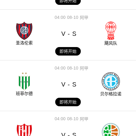
即将开始
04:00
08-10
阿甲
V
S
-
圣洛伦索
飓风队
即将开始
04:00
08-10
阿甲
V
S
-
班菲尔德
贝尔格拉诺
即将开始
04:00
08-10
阿甲
V
S
-