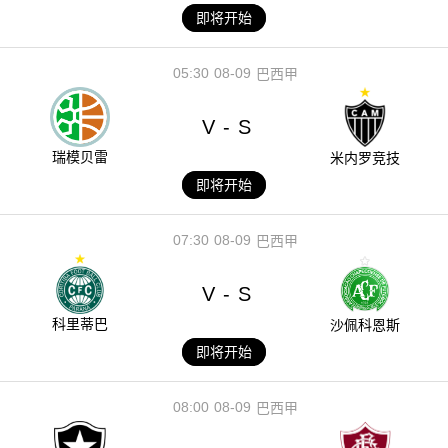
即将开始
05:30
08-09
巴西甲
V
S
-
瑞模贝雷
米内罗竞技
即将开始
07:30
08-09
巴西甲
V
S
-
科里蒂巴
沙佩科恩斯
即将开始
08:00
08-09
巴西甲