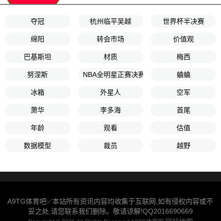
夺冠
杭州临平吴越
世界杯半决赛
绵阳
转会市场
价值观
巴基斯坦
材质
梅西
努涅斯
NBA全明星正赛决赛
蛐蛐
冰箱
外星人
空军
萧华
李多海
首尾
年龄
观看
估值
数据模型
裁员
越野
A9TG体育吧✅本站所有资讯内容均收集于互联网,如有侵权内容或不
妥之处,请您联系我们删除。敬请谅解!QQ2016690669