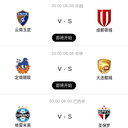
20:00
08-08
中超
V
S
-
云南玉昆
成都蓉城
即将开始
20:00
08-08
中甲
V
S
-
定南赣联
大连鲲城
即将开始
03:00
08-09
巴西甲
V
S
-
格雷米奥
圣保罗