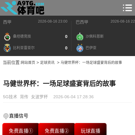
2026-08-16 23:00
2026-08-16 22
西甲
巴西甲
0
桑坦德竞技
沙佩科恩斯
0
比利亚雷亚尔
巴伊亚
当前位置:
>
>
网站首页
足球资讯
马健世界杯：一场足球盛宴背后的故事
马健世界杯：一场足球盛宴背后的故事
5G技术
背传
女波罗杯
2026-06-04 17:28:36
直播信号
免费直播①
免费直播②
玩球直播