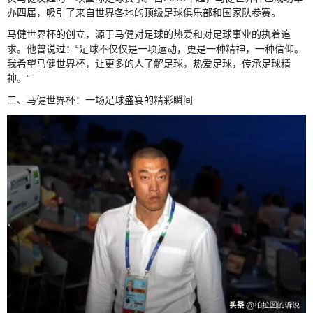
办四届，吸引了来自世界各地的顶级足球俱乐部和国家队参赛。
马健世界杯的创立，源于马健对足球的热爱和对足球事业的执着追
求。他曾说过：“足球不仅仅是一项运动，更是一种精神，一种信仰。
我希望马健世界杯，让更多的人了解足球，热爱足球，传承足球精
神。”
二、马健世界杯：一场足球盛宴的精彩瞬间