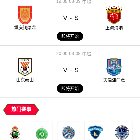
19:35
08-09
中超
V
S
-
重庆铜梁龙
上海海港
即将开始
20:00
08-09
中超
V
S
-
山东泰山
天津津门虎
即将开始
热门赛事