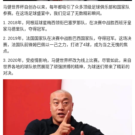
马健世界杯自创办以来，每年都吸引了众多顶级足球俱乐部和国家队
参赛。在这场足球盛宴中，我们见证了无数精彩瞬间。
1. 2018年，阿根廷球星梅西领衔巴塞罗那队，在决赛中战胜西班牙皇
家马德里队，夺得冠军。
2. 2019年，法国国家队在决赛中战胜巴西国家队，夺得冠军。这场决
赛，法国队前锋姆巴佩以一己之力，打进了4球，成为当之无愧的焦
点。
3. 2020年，受疫情影响，马健世界杯改为线上比赛。尽管如此，来自
世界各地的球队依然展现了顽强拼搏的精神，为球迷们带来了精彩的
对决。