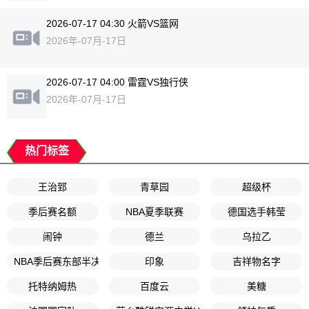
2026-07-17 04:30 火箭VS篮网
2026年-07月-17日
2026-07-17 04:00 雷霆VS独行侠
2026年-07月-17日
热门标签
王治郅
青草园
超级杯
季后赛名额
NBA夏季联赛
德国选手韩莹
闹钟
德兰
乌拉乙
NBA季后赛东部半决赛G3
印象
吉祥物名字
托特纳姆热
百度云
美糖