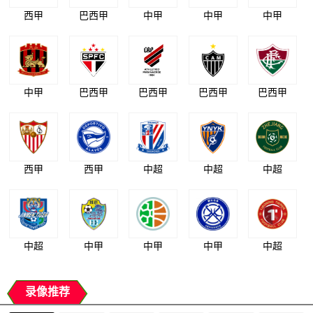
西甲
巴西甲
中甲
中甲
中甲
中甲
巴西甲
巴西甲
巴西甲
巴西甲
西甲
西甲
中超
中超
中超
中超
中甲
中甲
中甲
中超
录像推荐