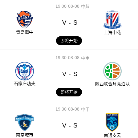
19:00
08-08
中超
V
S
-
青岛海牛
上海申花
即将开始
19:30
08-08
中甲
V
S
-
石家庄功夫
陕西联合月亮泊队
即将开始
19:30
08-08
中甲
V
S
-
南京城市
南通支云