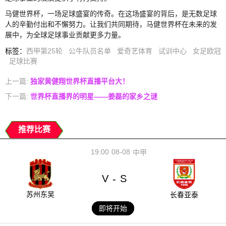
马健世界杯，一场足球盛宴的传奇。在这场盛宴的背后，是无数足球
人的辛勤付出和不懈努力。让我们共同期待，马健世界杯在未来的发
展中，为全球足球事业贡献更多力量。
标签
：
西甲第25轮
公牛队员名单
爱奇艺体育
试训中心
女足欧冠
足球比赛
上一篇:
独家黄健翔世界杯直播平台大！
下一篇:
世界杯直播界的明星——姜磊的家乡之谜
推荐比赛
19:00
08-08
中甲
V
S
-
苏州东吴
长春亚泰
即将开始