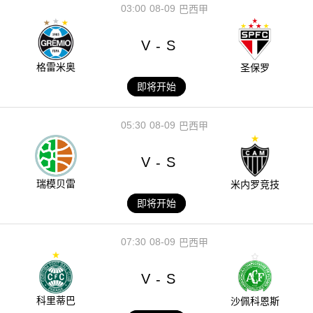
03:00
08-09
巴西甲
V
S
-
格雷米奥
圣保罗
即将开始
05:30
08-09
巴西甲
V
S
-
瑞模贝雷
米内罗竞技
即将开始
07:30
08-09
巴西甲
V
S
-
科里蒂巴
沙佩科恩斯