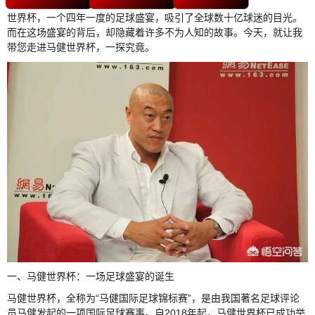
世界杯，一个四年一度的足球盛宴，吸引了全球数十亿球迷的目光。
而在这场盛宴的背后，却隐藏着许多不为人知的故事。今天，就让我
带您走进马健世界杯，一探究竟。
一、马健世界杯：一场足球盛宴的诞生
马健世界杯，全称为“马健国际足球锦标赛”，是由我国著名足球评论
员马健发起的一项国际足球赛事。自2018年起，马健世界杯已成功举