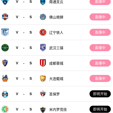
V
-
S
直播中
南通支云
V
-
S
直播中
佛山南狮
V
-
S
直播中
辽宁铁人
V
-
S
直播中
武汉三镇
V
-
S
直播中
成都蓉城
V
-
S
直播中
大连鲲城
V
-
S
即将开始
圣保罗
V
-
S
即将开始
米内罗竞技