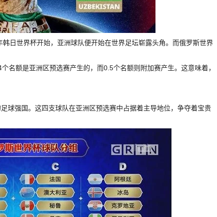
2年韩日世界杯开始，亚洲球队便开始在世界足坛崭露头角。而俄罗斯世界
，4个名额是亚洲区预选赛产生的，而0.5个名额则附加赛产生。这意味着，
的足球强国。这四支球队在亚洲区预选赛中占据着主导地位，争夺着宝贵