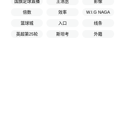
国旗足球直播
王浩丞
影像
倍数
效率
W.I.G NAGA
篮球城
入口
线条
英超第25轮
斯坦考
外籍