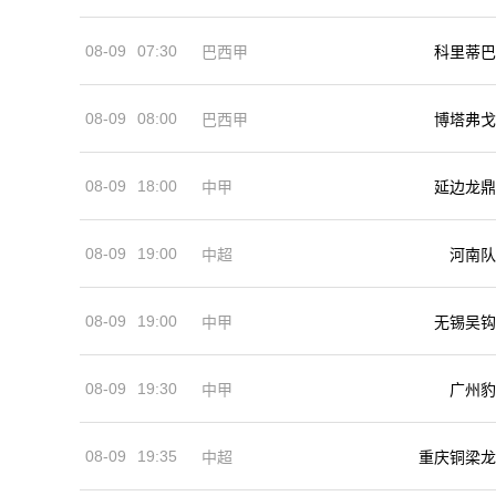
08-09
07:30
巴西甲
科里蒂巴
08-09
08:00
巴西甲
博塔弗戈
08-09
18:00
中甲
延边龙鼎
08-09
19:00
河南队
中超
08-09
19:00
中甲
无锡吴钩
08-09
19:30
中甲
广州豹
08-09
19:35
中超
重庆铜梁龙