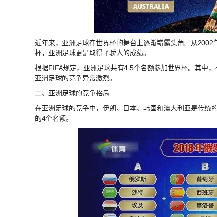
近年来，亚洲足球在世界杯的舞台上逐渐崭露头角。从200
杯，亚洲足球更是取得了骄人的成绩。
根据FIFA规定，亚洲足球共有4.5个名额参加世界杯。其中
亚洲足球的竞争异常激烈。
二、亚洲足球的竞争格局
在亚洲足球的竞争中，伊朗、日本、韩国和澳大利亚是传统
的4个名额。