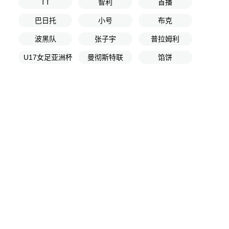
TT
智利
首播
巴日托
小号
布克
波黑队
张子宇
普拉姆利
U17女足亚洲杯半决赛
曼彻斯特联
馅饼