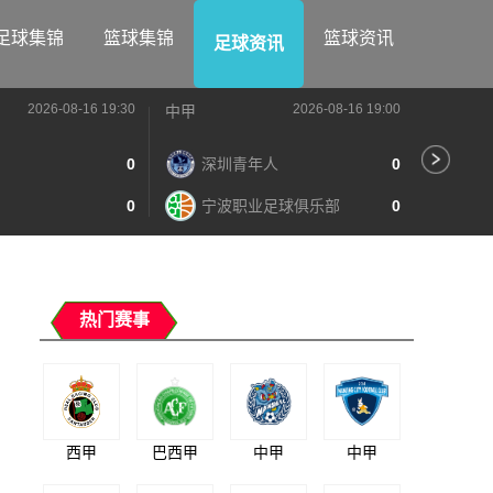
足球集锦
篮球集锦
篮球资讯
足球资讯
2026-08-16 19:30
2026-08-16 19:00
中甲
中甲
0
深圳青年人
0
苏
0
宁波职业足球俱乐部
0
南
热门赛事
西甲
巴西甲
中甲
中甲