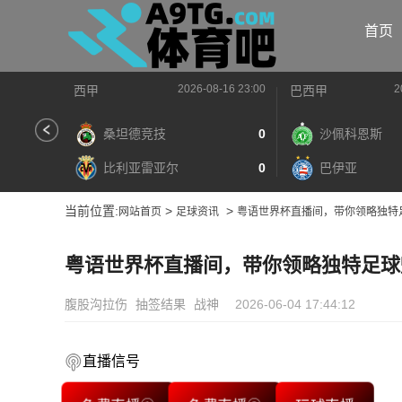
首页
2026-08-16 23:00
2
西甲
巴西甲
桑坦德竞技
0
沙佩科恩斯
比利亚雷亚尔
0
巴伊亚
当前位置:
>
>
网站首页
足球资讯
粤语世界杯直播间，带你领略独特
粤语世界杯直播间，带你领略独特足球
腹股沟拉伤
抽签结果
战神
2026-06-04 17:44:12
直播信号