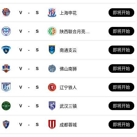
V
-
S
即将开始
上海申花
V
-
S
即将开始
陕西联合月亮泊
队
V
-
S
即将开始
南通支云
V
-
S
即将开始
佛山南狮
V
-
S
即将开始
辽宁铁人
V
-
S
即将开始
武汉三镇
V
-
S
即将开始
成都蓉城