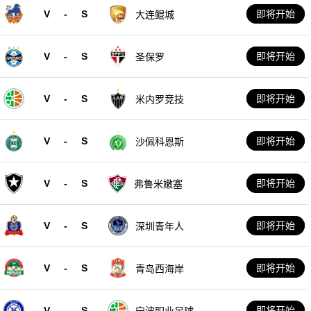
V
-
S
即将开始
大连鲲城
V
-
S
即将开始
圣保罗
V
-
S
即将开始
米内罗竞技
V
-
S
即将开始
沙佩科恩斯
V
-
S
即将开始
弗鲁米嫩塞
V
-
S
即将开始
深圳青年人
V
-
S
即将开始
青岛西海岸
V
-
S
即将开始
宁波职业足球俱