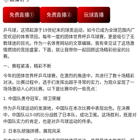
免费直播①
免费直播②
玩球直播
乒乓球，这项起源于19世纪末的球类运动，如今已成为全球范围内广
受欢迎的体育项目。每年一度的团体世界杯乒乓球赛，更是吸引了无
数球迷的目光。作为一名体育网站的文章编辑，我有幸见证了这场激
情燃烧的竞技盛宴，下面，就让我带你一起回顾这场精彩纷呈的比
赛。
一、赛程紧凑，精彩不断
今年的团体世界杯乒乓球赛，在激烈的角逐中，共进行了数十场精彩
对决。比赛过程中，选手们发挥出超乎寻常的实力，为观众呈现了一
场场激动人心的比赛。以下是比赛中的一些亮点：
1. 中国队勇夺冠军，捍卫荣耀
作为乒乓球运动的发源地，中国队在本次比赛中表现出色。在决赛
中，中国队以3-0的比分战胜了日本队，成功卫冕。这场胜利，既是对
中国队实力的肯定，也是对乒乓球运动的传承。
2. 日本队顽强拼搏，展现风采