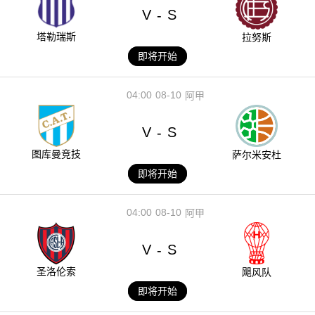
V
S
-
塔勒瑞斯
拉努斯
即将开始
04:00
08-10
阿甲
V
S
-
图库曼竞技
萨尔米安杜
即将开始
04:00
08-10
阿甲
V
S
-
圣洛伦索
飓风队
即将开始