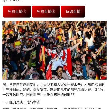
免费直播①
免费直播②
玩球直播
嘿，各位体育迷朋友们，今天我要和大家聊一聊那些让人热血沸腾的
世界杯瞬间。是的，你没听错，就是前几年的那些精彩比赛。让我们
一起穿越时空，回顾那些让人难以忘怀的时刻吧！
一、经典对决，谁与争锋