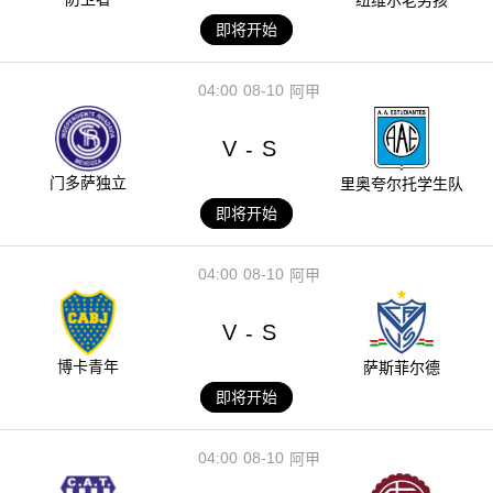
即将开始
04:00
08-10
阿甲
V
S
-
门多萨独立
里奥夸尔托学生队
即将开始
04:00
08-10
阿甲
V
S
-
博卡青年
萨斯菲尔德
即将开始
04:00
08-10
阿甲