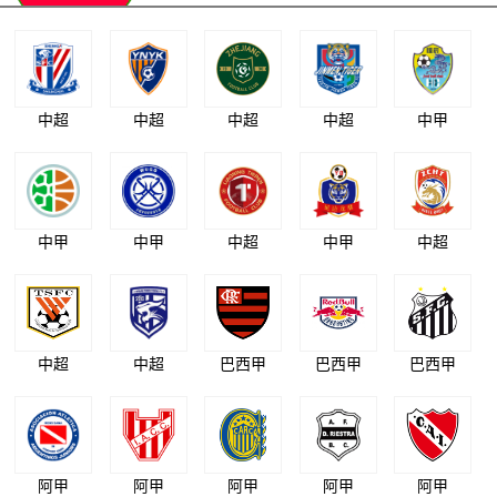
中超
中超
中超
中超
中甲
中甲
中甲
中超
中甲
中超
中超
中超
巴西甲
巴西甲
巴西甲
阿甲
阿甲
阿甲
阿甲
阿甲