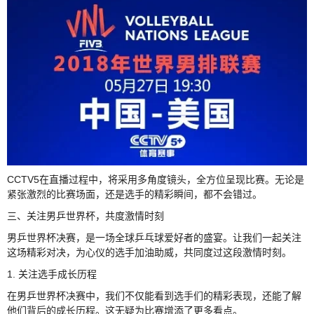
CCTV5在直播过程中，将采用多角度镜头，全方位呈现比赛。无论是
紧张激烈的比赛场面，还是选手的精彩瞬间，都不会错过。
三、关注男乒世界杯，共度激情时刻
男乒世界杯决赛，是一场全球乒乓球爱好者的盛宴。让我们一起关注
这场精彩对决，为心仪的选手加油助威，共同度过这段激情时刻。
1. 关注选手成长历程
在男乒世界杯决赛中，我们不仅能看到选手们的精彩表现，还能了解
他们背后的成长历程。这无疑为比赛增添了更多看点。