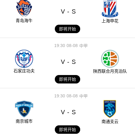
V
S
-
青岛海牛
上海申花
即将开始
19:30
08-08
中甲
V
S
-
石家庄功夫
陕西联合月亮泊队
即将开始
19:30
08-08
中甲
V
S
-
南京城市
南通支云
即将开始