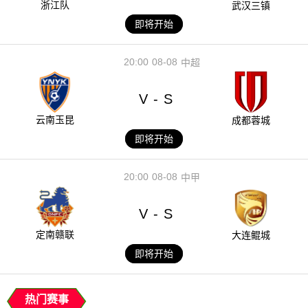
浙江队
武汉三镇
即将开始
20:00
08-08
中超
V
S
-
云南玉昆
成都蓉城
即将开始
20:00
08-08
中甲
V
S
-
定南赣联
大连鲲城
即将开始
热门赛事