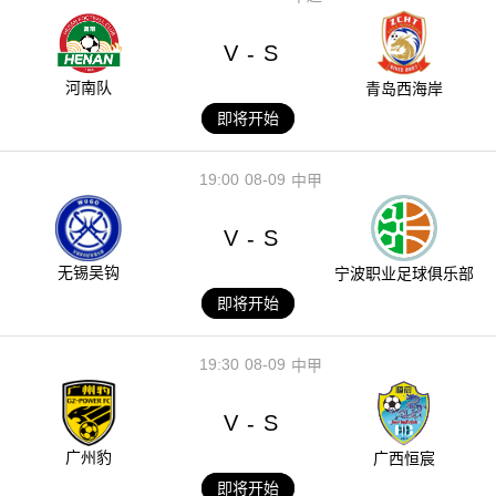
V
S
-
河南队
青岛西海岸
即将开始
19:00
08-09
中甲
V
S
-
无锡吴钩
宁波职业足球俱乐部
即将开始
19:30
08-09
中甲
V
S
-
广州豹
广西恒宸
即将开始