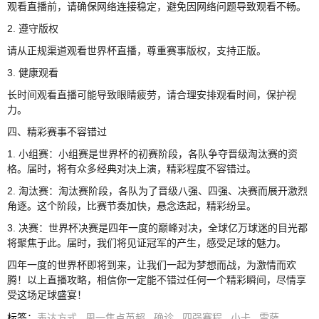
观看直播前，请确保网络连接稳定，避免因网络问题导致观看不畅。
2. 遵守版权
请从正规渠道观看世界杯直播，尊重赛事版权，支持正版。
3. 健康观看
长时间观看直播可能导致眼睛疲劳，请合理安排观看时间，保护视
力。
四、精彩赛事不容错过
1. 小组赛：小组赛是世界杯的初赛阶段，各队争夺晋级淘汰赛的资
格。届时，将有众多经典对决上演，精彩程度不容错过。
2. 淘汰赛：淘汰赛阶段，各队为了晋级八强、四强、决赛而展开激烈
角逐。这个阶段，比赛节奏加快，悬念迭起，精彩纷呈。
3. 决赛：世界杯决赛是四年一度的巅峰对决，全球亿万球迷的目光都
将聚焦于此。届时，我们将见证冠军的产生，感受足球的魅力。
四年一度的世界杯即将到来，让我们一起为梦想而战，为激情而欢
腾！以上直播攻略，相信你一定能不错过任何一个精彩瞬间，尽情享
受这场足球盛宴！
标签
：
表达方式
周一焦点英超
确诊
四强赛程
小卡
雷萨