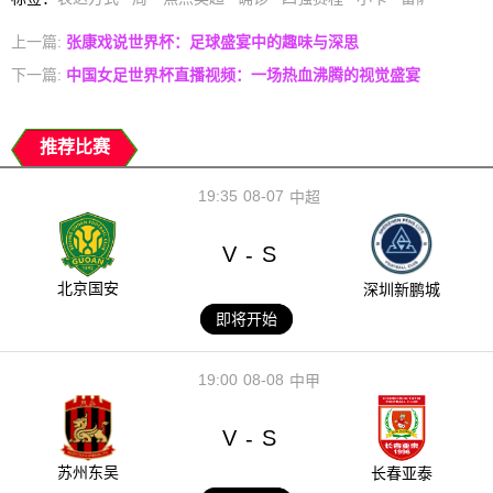
上一篇:
张康戏说世界杯：足球盛宴中的趣味与深思
下一篇:
中国女足世界杯直播视频：一场热血沸腾的视觉盛宴
推荐比赛
19:35
08-07
中超
V
S
-
北京国安
深圳新鹏城
即将开始
19:00
08-08
中甲
V
S
-
苏州东吴
长春亚泰