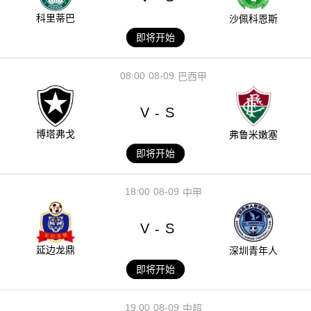
科里蒂巴
沙佩科恩斯
即将开始
08:00
08-09
巴西甲
V
S
-
博塔弗戈
弗鲁米嫩塞
即将开始
18:00
08-09
中甲
V
S
-
延边龙鼎
深圳青年人
即将开始
19:00
08-09
中超