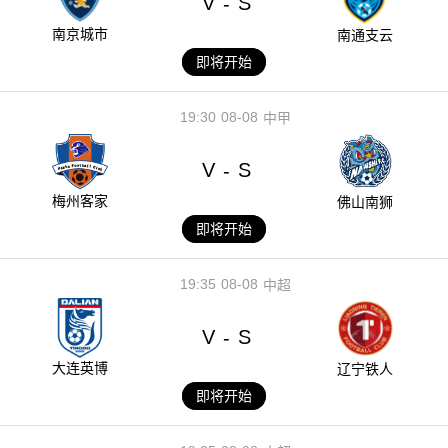
V
S
-
南京城市
南通支云
即将开始
19:30
08-08
中甲
V
S
-
梅州客家
佛山南狮
即将开始
19:35
08-08
中超
V
S
-
大连英博
辽宁铁人
即将开始