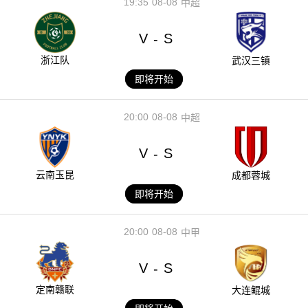
19:35
08-08
中超
V
S
-
浙江队
武汉三镇
即将开始
20:00
08-08
中超
V
S
-
云南玉昆
成都蓉城
即将开始
20:00
08-08
中甲
V
S
-
定南赣联
大连鲲城