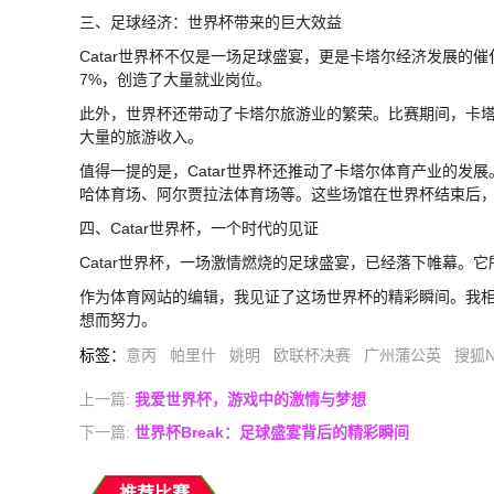
三、足球经济：世界杯带来的巨大效益
Catar世界杯不仅是一场足球盛宴，更是卡塔尔经济发展的
7%，创造了大量就业岗位。
此外，世界杯还带动了卡塔尔旅游业的繁荣。比赛期间，卡塔
大量的旅游收入。
值得一提的是，Catar世界杯还推动了卡塔尔体育产业的发
哈体育场、阿尔贾拉法体育场等。这些场馆在世界杯结束后
四、Catar世界杯，一个时代的见证
Catar世界杯，一场激情燃烧的足球盛宴，已经落下帷幕。
作为体育网站的编辑，我见证了这场世界杯的精彩瞬间。我相信
想而努力。
标签
：
意丙
帕里什
姚明
欧联杯决赛
广州蒲公英
搜狐N
上一篇:
我爱世界杯，游戏中的激情与梦想
下一篇:
世界杯Break：足球盛宴背后的精彩瞬间
推荐比赛