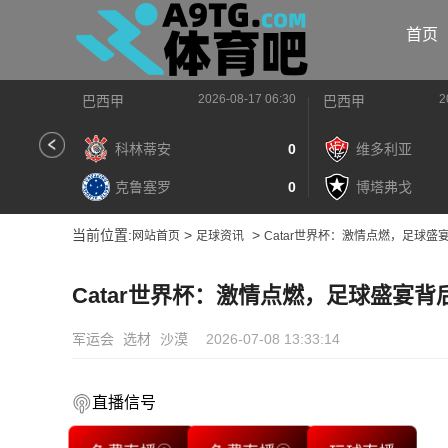
首页
2026-08-17 06:30
2
巴西甲
巴西甲
科林蒂安
0
维多利亚
克鲁塞罗
0
博塔弗戈
当前位置:
>
>
网站首页
足球资讯
Catar世界杯：激情点燃，足球盛
Catar世界杯：激情点燃，足球盛宴背
军运会
选材
沙漠
2026-07-08 13:33:14
直播信号