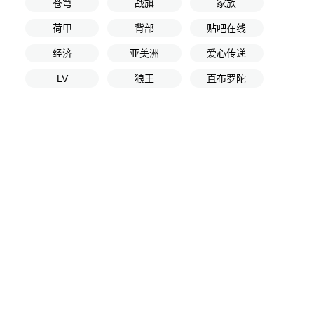
苍穹
战旗
家族
荷甲
背部
贴吧在线
经济
亚美洲
爱心传递
LV
狼王
直布罗陀