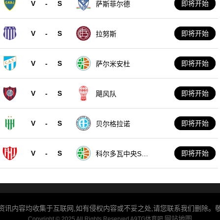
V
-
S
即将开始
萨斯菲尔德
V
-
S
即将开始
拉努斯
V
-
S
即将开始
萨尔米安杜
V
-
S
即将开始
飓风队
V
-
S
即将开始
贝尔格拉诺
V
-
S
即将开始
科尔多瓦中央SD
E
资讯内容均收集于互联网,如有侵权内容或不妥之处,请您联系我们删除。敬请谅解
网站地图
Copyright © 2025 All Rights Reserved A9TG体育吧