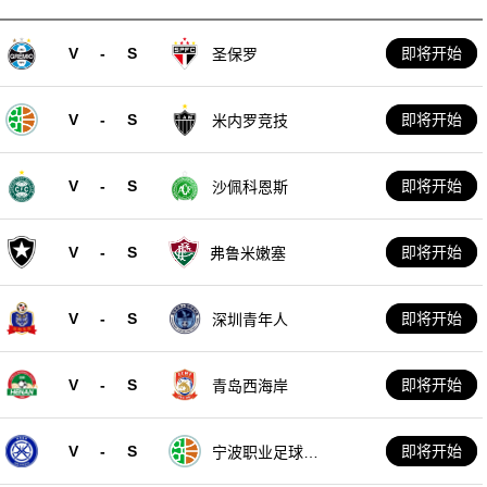
V
-
S
即将开始
圣保罗
V
-
S
即将开始
米内罗竞技
V
-
S
即将开始
沙佩科恩斯
V
-
S
即将开始
弗鲁米嫩塞
V
-
S
即将开始
深圳青年人
V
-
S
即将开始
青岛西海岸
V
-
S
即将开始
宁波职业足球俱
乐部