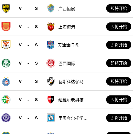
V
-
S
即将开始
广西恒宸
V
-
S
即将开始
上海海港
V
-
S
即将开始
天津津门虎
V
-
S
即将开始
巴西国际
V
-
S
即将开始
瓦斯科达伽马
V
-
S
即将开始
纽维尔老男孩
V
-
S
即将开始
里奥夸尔托学生
队