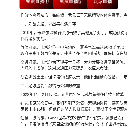
免费直播①
免费直播②
玩球直播
作为体育网站的一名编辑，我见证了无数精彩的体育赛事。今天
一、筹备之路：挑战与机遇并存
2010年，卡塔尔以微弱优势击败了其他竞争对手，成功获得
临着诸多挑战。
气候问题。卡塔尔位于中东地区，夏季气温高达50摄氏度以
政府投资了数百亿美元，建造了多个室内场馆，确保比赛在
交通问题。卡塔尔为了迎接世界杯，大力发展交通基础设施，包
人涌入卡塔尔，这对交通压力无疑是一次巨大考验。
尽管挑战重重，但卡塔尔政府表示，他们相信精心筹备，一
二、足球盛宴：激情与荣耀的碰撞
2022年11月21日，Catar世界杯在卡塔尔首都多哈拉
在这场足球盛宴中，我们看到了激情与荣耀的碰撞。德国队
尽管止步16强，但他们的努力和拼搏精神，赢得了全世界观
值得一提的是，Catar世界杯还创造了多个纪录。这是首次
间，卡塔尔接待了来自全球的约50万球迷，创下了世界杯历