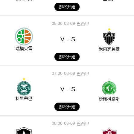
即将开始
05:30
08-09
巴西甲
V
S
-
瑞模贝雷
米内罗竞技
即将开始
07:30
08-09
巴西甲
V
S
-
科里蒂巴
沙佩科恩斯
即将开始
08:00
08-09
巴西甲