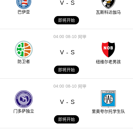
V
S
-
巴伊亚
瓦斯科达伽马
即将开始
04:00
08-10
阿甲
V
S
-
防卫者
纽维尔老男孩
即将开始
04:00
08-10
阿甲
V
S
-
门多萨独立
里奥夸尔托学生队
即将开始