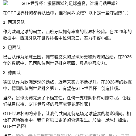
在GTF世界杯的参赛队伍中，谁将问鼎荣耀？以下是一些夺冠热门：
1. 西班牙队
作为欧洲足球的霸主，西班牙队拥有丰富的世界杯经验。在2026年的
数据中，西班牙队在世界排名中位列第三，实力不容小觑。
2. 巴西队
巴西队作为足球王国，拥有着悠久的足球历史和辉煌的战绩。在2026
年的数据中，巴西队位列世界排名第四，具备夺冠实力。
3. 德国队
德国队作为欧洲足球的劲旅，近年来实力不断提升。在2026年的数据
中，德国队位列世界排名第五，有望在GTF世界杯上创造佳绩。
当然，足球比赛充满了不确定性，任何一支球队都有可能夺冠。让我
们拭目以待，GTF世界杯的冠军究竟花落谁家！
GTF世界杯即将来临，让我们共同期待这场足球盛宴的精彩瞬间。相
信在这场赛事中，我们将见证更多的奇迹发生。加油，足球！加油，
GTF世界杯！
标签
：
德化
佛山西甲联赛C组第1轮
浙江省城市联赛
黑山
马耳