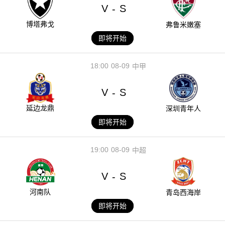
V
S
-
博塔弗戈
弗鲁米嫩塞
即将开始
18:00
08-09
中甲
V
S
-
延边龙鼎
深圳青年人
即将开始
19:00
08-09
中超
V
S
-
河南队
青岛西海岸
即将开始