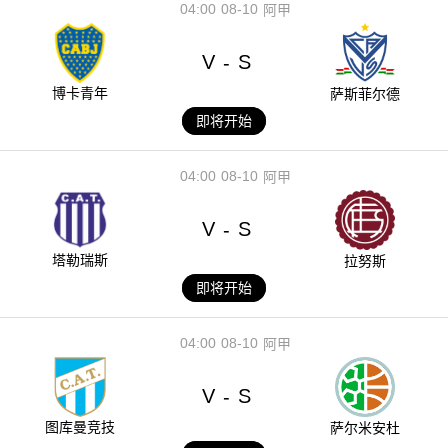
04:00
08-10
阿甲
V
S
-
博卡青年
萨斯菲尔德
即将开始
04:00
08-10
阿甲
V
S
-
塔勒瑞斯
拉努斯
即将开始
04:00
08-10
阿甲
V
S
-
图库曼竞技
萨尔米安杜