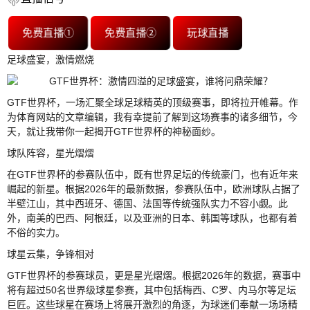
免费直播①
免费直播②
玩球直播
足球盛宴，激情燃烧
GTF世界杯，一场汇聚全球足球精英的顶级赛事，即将拉开帷幕。作
为体育网站的文章编辑，我有幸提前了解到这场赛事的诸多细节，今
天，就让我带你一起揭开GTF世界杯的神秘面纱。
球队阵容，星光熠熠
在GTF世界杯的参赛队伍中，既有世界足坛的传统豪门，也有近年来
崛起的新星。根据2026年的最新数据，参赛队伍中，欧洲球队占据了
半壁江山，其中西班牙、德国、法国等传统强队实力不容小觑。此
外，南美的巴西、阿根廷，以及亚洲的日本、韩国等球队，也都有着
不俗的实力。
球星云集，争锋相对
GTF世界杯的参赛球员，更是星光熠熠。根据2026年的数据，赛事中
将有超过50名世界级球星参赛，其中包括梅西、C罗、内马尔等足坛
巨匠。这些球星在赛场上将展开激烈的角逐，为球迷们奉献一场场精