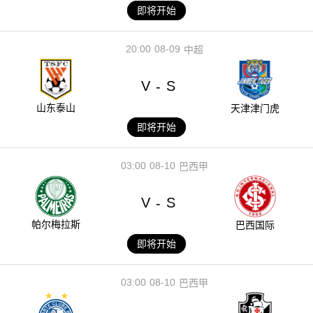
即将开始
20:00
08-09
中超
V
S
-
山东泰山
天津津门虎
即将开始
03:00
08-10
巴西甲
V
S
-
帕尔梅拉斯
巴西国际
即将开始
03:00
08-10
巴西甲