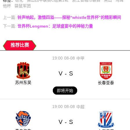
他杯
袋鼠军团
上一篇:
铃声响起，激情四溢——探秘“whistle世界杯”的精彩瞬间
下一篇:
世界杯Lengmen：足球盛宴中的神秘力量
推荐比赛
19:00
08-08
中甲
V
S
-
苏州东吴
长春亚泰
即将开始
19:00
08-08
中超
V
S
-