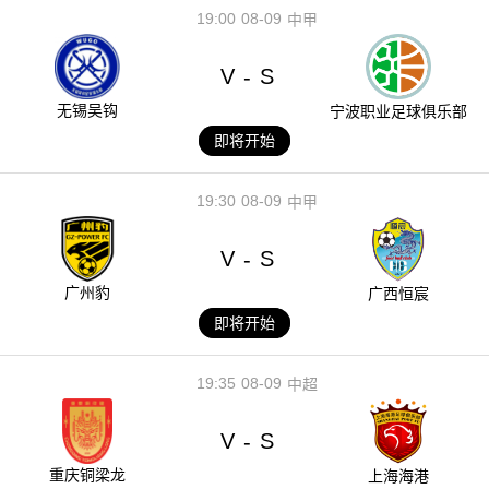
19:00
08-09
中甲
V
S
-
无锡吴钩
宁波职业足球俱乐部
即将开始
19:30
08-09
中甲
V
S
-
广州豹
广西恒宸
即将开始
19:35
08-09
中超
V
S
-
重庆铜梁龙
上海海港