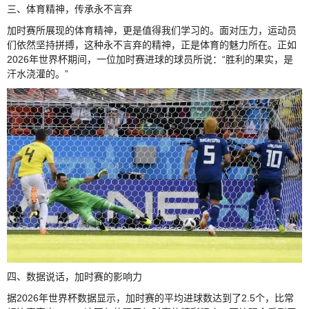
三、体育精神，传承永不言弃
加时赛所展现的体育精神，更是值得我们学习的。面对压力，运动员
们依然坚持拼搏，这种永不言弃的精神，正是体育的魅力所在。正如
2026年世界杯期间，一位加时赛进球的球员所说：“胜利的果实，是
汗水浇灌的。”
四、数据说话，加时赛的影响力
据2026年世界杯数据显示，加时赛的平均进球数达到了2.5个，比常