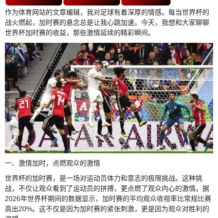
作为体育网站的文章编辑，我对足球有着深厚的情感。每当世界杯的
战火燃起，加时赛的悬念总是让我心跳加速。今天，我想和大家聊聊
世界杯加时赛的收益，那些激情延续的精彩瞬间。
一、激情加时，点燃观众的激情
世界杯的加时赛，是一场对运动员体力和意志的极限挑战。这种挑
战，不仅让观众看到了运动员的拼搏，更点燃了观众内心的激情。据
2026年世界杯期间的数据显示，加时赛的平均观众收视率比常规比赛
高出20%。这不仅是因为加时赛的紧张刺激，更是因为观众对胜利的