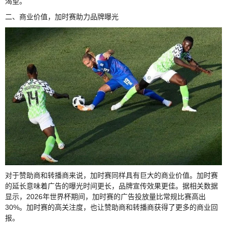
渴望。
二、商业价值，加时赛助力品牌曝光
对于赞助商和转播商来说，加时赛同样具有巨大的商业价值。加时赛
的延长意味着广告的曝光时间更长，品牌宣传效果更佳。据相关数据
显示，2026年世界杯期间，加时赛的广告投放量比常规比赛高出
30%。加时赛的高关注度，也让赞助商和转播商获得了更多的商业回
报。