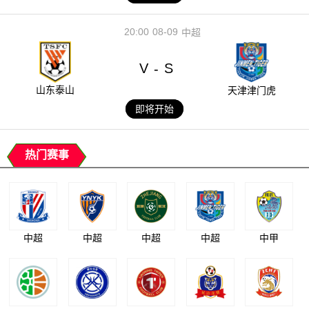
20:00
08-09
中超
V
S
-
山东泰山
天津津门虎
即将开始
热门赛事
中超
中超
中超
中超
中甲