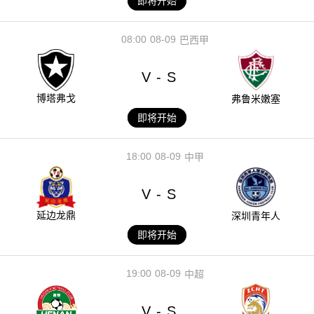
即将开始
08:00
08-09
巴西甲
V
S
-
博塔弗戈
弗鲁米嫩塞
即将开始
18:00
08-09
中甲
V
S
-
延边龙鼎
深圳青年人
即将开始
19:00
08-09
中超
V
S
-