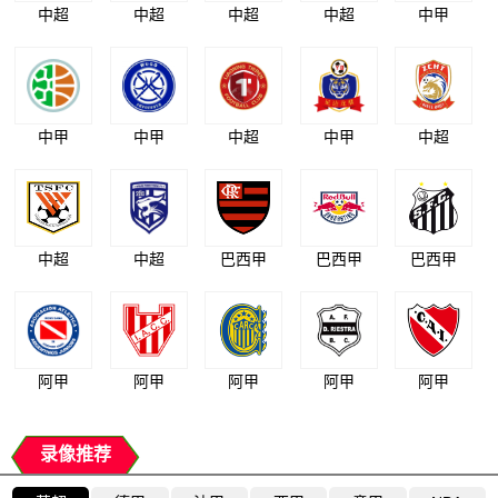
中超
中超
中超
中超
中甲
中甲
中甲
中超
中甲
中超
中超
中超
巴西甲
巴西甲
巴西甲
阿甲
阿甲
阿甲
阿甲
阿甲
录像推荐