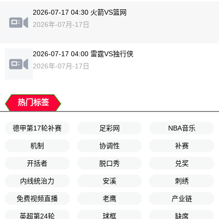
2026-07-17 04:30 火箭VS篮网
2026年-07月-17日
2026-07-17 04:00 雷霆VS独行侠
2026年-07月-17日
热门标签
德甲第17轮补赛
足彩网
NBA音乐
机制
协调性
补赛
开括者
脱口秀
兑奖
内线统治力
安溪
刺绣
免费视频直播
老鹰
产业链
英超第24轮
球框
缺席