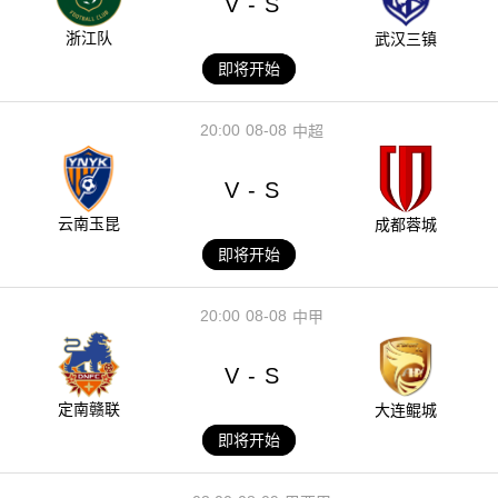
V
S
-
浙江队
武汉三镇
即将开始
20:00
08-08
中超
V
S
-
云南玉昆
成都蓉城
即将开始
20:00
08-08
中甲
V
S
-
定南赣联
大连鲲城
即将开始