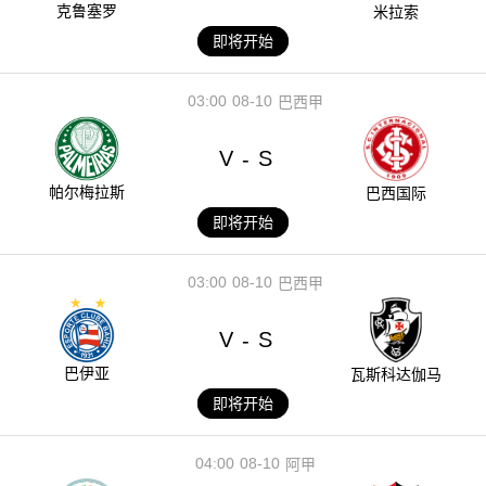
克鲁塞罗
米拉索
即将开始
03:00
08-10
巴西甲
V
S
-
帕尔梅拉斯
巴西国际
即将开始
03:00
08-10
巴西甲
V
S
-
巴伊亚
瓦斯科达伽马
即将开始
04:00
08-10
阿甲