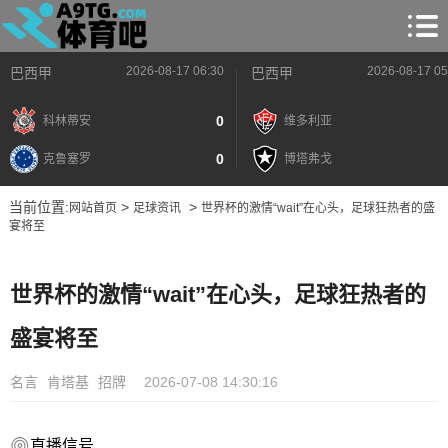
2026-08-17 06:30
2026-08-17 05
巴西甲
巴西甲
0
科林蒂安
维多利亚
0
克鲁塞罗
博塔弗戈
当前位置:
>
>
网站首页
足球资讯
世界杯的激情“wait”在心头，足球狂热者的盛
宴将至
世界杯的激情“wait”在心头，足球狂热者的
盛宴将至
名言
肯塔基
招牌
2026-07-08 14:30:16
直播信号