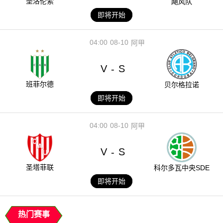
圣洛伦索
飓风队
即将开始
04:00
08-10
阿甲
V
S
-
班菲尔德
贝尔格拉诺
即将开始
04:00
08-10
阿甲
V
S
-
圣塔菲联
科尔多瓦中央SDE
即将开始
热门赛事