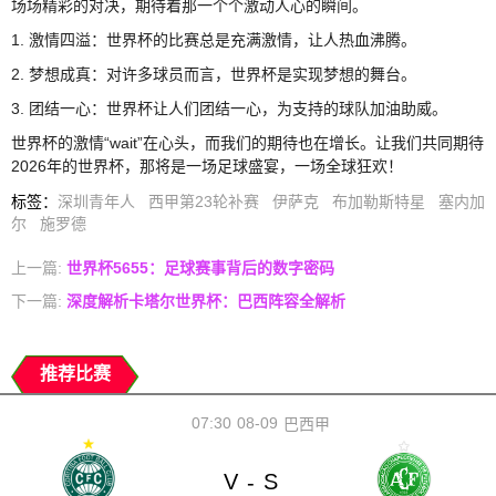
场场精彩的对决，期待着那一个个激动人心的瞬间。
1. 激情四溢：世界杯的比赛总是充满激情，让人热血沸腾。
2. 梦想成真：对许多球员而言，世界杯是实现梦想的舞台。
3. 团结一心：世界杯让人们团结一心，为支持的球队加油助威。
世界杯的激情“wait”在心头，而我们的期待也在增长。让我们共同期待
2026年的世界杯，那将是一场足球盛宴，一场全球狂欢！
标签
：
深圳青年人
西甲第23轮补赛
伊萨克
布加勒斯特星
塞内加
尔
施罗德
上一篇:
世界杯5655：足球赛事背后的数字密码
下一篇:
深度解析卡塔尔世界杯：巴西阵容全解析
推荐比赛
07:30
08-09
巴西甲
V
S
-