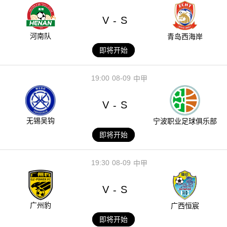
V
S
-
河南队
青岛西海岸
即将开始
19:00
08-09
中甲
V
S
-
无锡吴钩
宁波职业足球俱乐部
即将开始
19:30
08-09
中甲
V
S
-
广州豹
广西恒宸
即将开始