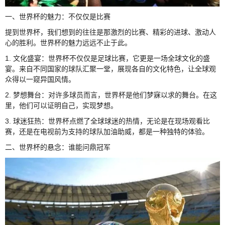
一、世界杯的魅力：不仅仅是比赛
提到世界杯，我们想到的往往是那激烈的比赛、精彩的进球、激动人
心的胜利。世界杯的魅力远远不止于此。
1. 文化盛宴：世界杯不仅仅是足球比赛，它更是一场全球文化的盛
宴。来自不同国家的球队汇聚一堂，展现各自的文化特色，让全球观
众得以一窥异国风情。
2. 梦想舞台：对许多球员而言，世界杯是他们梦寐以求的舞台。在这
里，他们可以证明自己，实现梦想。
3. 球迷狂热：世界杯点燃了全球球迷的热情，无论是在现场观看比
赛，还是在电视前为支持的球队加油助威，都是一种独特的体验。
二、世界杯的悬念：谁能问鼎冠军