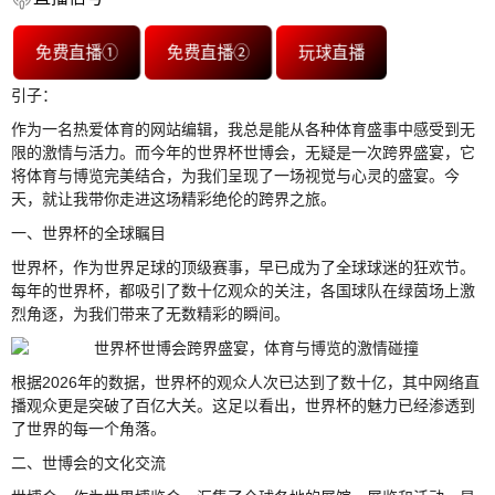
免费直播①
免费直播②
玩球直播
引子：
作为一名热爱体育的网站编辑，我总是能从各种体育盛事中感受到无
限的激情与活力。而今年的世界杯世博会，无疑是一次跨界盛宴，它
将体育与博览完美结合，为我们呈现了一场视觉与心灵的盛宴。今
天，就让我带你走进这场精彩绝伦的跨界之旅。
一、世界杯的全球瞩目
世界杯，作为世界足球的顶级赛事，早已成为了全球球迷的狂欢节。
每年的世界杯，都吸引了数十亿观众的关注，各国球队在绿茵场上激
烈角逐，为我们带来了无数精彩的瞬间。
根据2026年的数据，世界杯的观众人次已达到了数十亿，其中网络直
播观众更是突破了百亿大关。这足以看出，世界杯的魅力已经渗透到
了世界的每一个角落。
二、世博会的文化交流