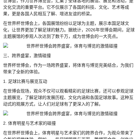
世博会，作为世界博览会，汇集了全球各地的展馆、展览和活动，是
文化交流的重要平台。它不仅展示了各国的科技、文化、艺术等成
果，更是各国人民相互了解、增进友谊的桥梁。
在世界杯世博会上，各国展馆纷纷以足球为主题，展示本国足球文
化，让世界更加了解足球的魅力。据统计，2026年世博会期间，足球
主题展馆的参观人次达到了数千万，成为世博会的一大亮点。
三、跨界盛宴，激情碰撞
世界杯世博会，作为一场跨界盛宴，将体育与博览完美结合，为我们
带来了全新的体验。
1. 足球比赛与展览互动
在世博会现场，观众不仅可以观看精彩的足球比赛，还可以参观足球
主题展览，了解足球的发展历程、文化内涵和各国足球故事。这种互
动式的观展方式，让人们对足球有了更深入的了解。
2. 体育明星与艺术家的碰撞
在世界杯世博会上，体育明星与艺术家们的跨界合作，为观众带来了