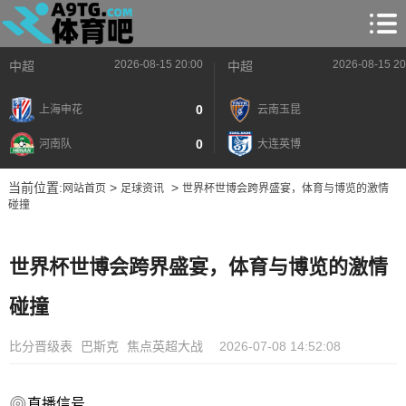
2026-08-15 20:00
2026-08-15 20
中超
中超
0
上海申花
云南玉昆
0
河南队
大连英博
当前位置:
>
>
网站首页
足球资讯
世界杯世博会跨界盛宴，体育与博览的激情
碰撞
世界杯世博会跨界盛宴，体育与博览的激情
碰撞
比分晋级表
巴斯克
焦点英超大战
2026-07-08 14:52:08
直播信号