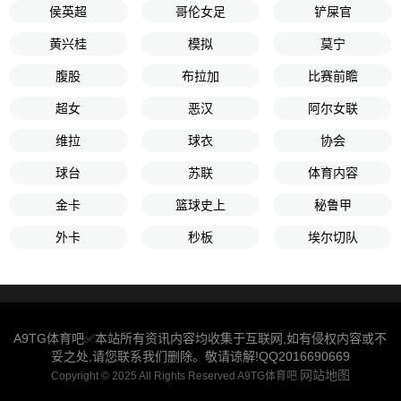
侯英超
哥伦女足
铲屎官
黄兴桂
模拟
莫宁
腹股
布拉加
比赛前瞻
超女
恶汉
阿尔女联
维拉
球衣
协会
球台
苏联
体育内容
金卡
篮球史上
秘鲁甲
外卡
秒板
埃尔切队
A9TG体育吧✅本站所有资讯内容均收集于互联网,如有侵权内容或不
妥之处,请您联系我们删除。敬请谅解!QQ2016690669
网站地图
Copyright © 2025 All Rights Reserved A9TG体育吧