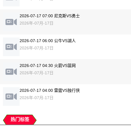
2026-07-17 07:00 尼克斯VS勇士
2026年-07月-17日
2026-07-17 06:00 公牛VS湖人
2026年-07月-17日
2026-07-17 04:30 火箭VS篮网
2026年-07月-17日
2026-07-17 04:00 雷霆VS独行侠
2026年-07月-17日
热门标签