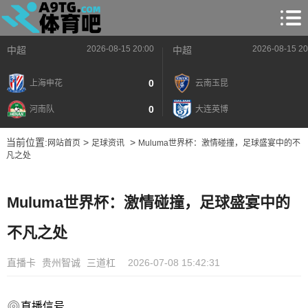
2026-08-15 20:00
2026-08-15 20
中超
中超
0
上海申花
云南玉昆
0
河南队
大连英博
当前位置:
>
>
网站首页
足球资讯
Muluma世界杯：激情碰撞，足球盛宴中的不
凡之处
Muluma世界杯：激情碰撞，足球盛宴中的
不凡之处
直播卡
贵州智诚
三道杠
2026-07-08 15:42:31
直播信号