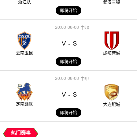
浙江队
武汉三镇
即将开始
20:00
08-08
中超
V
S
-
云南玉昆
成都蓉城
即将开始
20:00
08-08
中甲
V
S
-
定南赣联
大连鲲城
即将开始
热门赛事