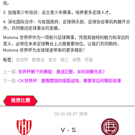
验。
3. 加强青少年培训：设立青少年赛事，培养更多足球人才。
4. 深化国际合作：与各国政府、足球俱乐部、足球协会等机构展开合
作，共同推动足球事业的发展。
Muluma 世界杯作为一项新兴足球赛事，凭借其独特的魅力和深远的
意义，必将在未来足球舞台上占据重要地位。让我们共同期待，
Muluma 世界杯为全球球迷带来的更多精彩！
标签
：
苏总杯
职提点
走位
匈乙
续费
亨森
上一篇:
世界杯剩下的赛程：激战正酣，如何洞察先机？
下一篇:
CK世界杯：激情燃烧的绿茵战场，赛事背后的精彩故事
推荐比赛
06:00
08-07
阿甲
V
S
-