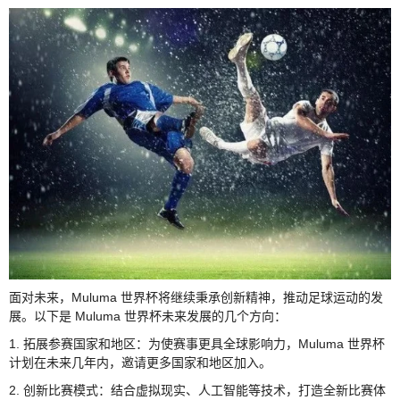
面对未来，Muluma 世界杯将继续秉承创新精神，推动足球运动的发
展。以下是 Muluma 世界杯未来发展的几个方向：
1. 拓展参赛国家和地区：为使赛事更具全球影响力，Muluma 世界杯
计划在未来几年内，邀请更多国家和地区加入。
2. 创新比赛模式：结合虚拟现实、人工智能等技术，打造全新比赛体