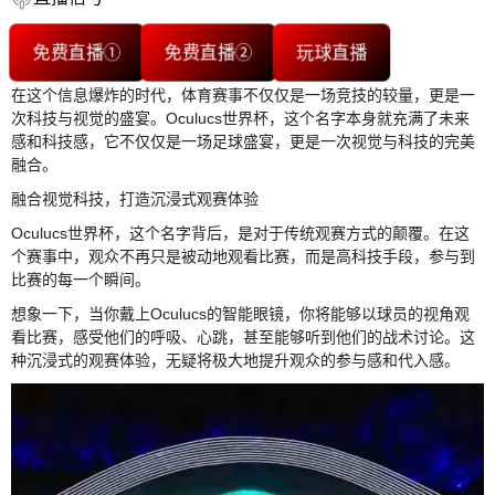
免费直播①
免费直播②
玩球直播
在这个信息爆炸的时代，体育赛事不仅仅是一场竞技的较量，更是一
次科技与视觉的盛宴。Oculucs世界杯，这个名字本身就充满了未来
感和科技感，它不仅仅是一场足球盛宴，更是一次视觉与科技的完美
融合。
融合视觉科技，打造沉浸式观赛体验
Oculucs世界杯，这个名字背后，是对于传统观赛方式的颠覆。在这
个赛事中，观众不再只是被动地观看比赛，而是高科技手段，参与到
比赛的每一个瞬间。
想象一下，当你戴上Oculucs的智能眼镜，你将能够以球员的视角观
看比赛，感受他们的呼吸、心跳，甚至能够听到他们的战术讨论。这
种沉浸式的观赛体验，无疑将极大地提升观众的参与感和代入感。