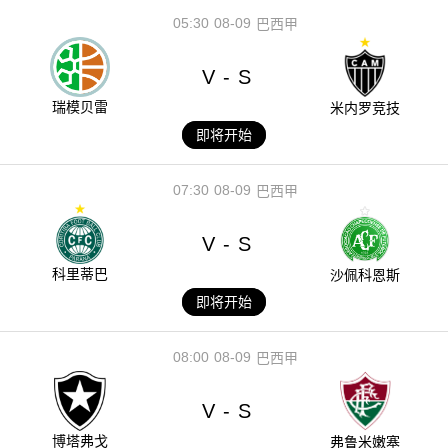
05:30
08-09
巴西甲
V
S
-
瑞模贝雷
米内罗竞技
即将开始
07:30
08-09
巴西甲
V
S
-
科里蒂巴
沙佩科恩斯
即将开始
08:00
08-09
巴西甲
V
S
-
博塔弗戈
弗鲁米嫩塞