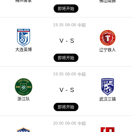
梅州客家
佛山南狮
即将开始
19:35
08-08
中超
V
S
-
大连英博
辽宁铁人
即将开始
19:35
08-08
中超
V
S
-
浙江队
武汉三镇
即将开始
20:00
08-08
中超