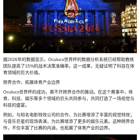
据2026年的数据显示，Oculucs世界杯的数据分析系统已经帮助教练
团队提高了15%的战术决策准确率。这一成果，无疑证明了科技在体
育领域的巨大价值。
跨界合作，拓展体育产业边界
Oculucs世界杯的成功，离不开跨界合作的推动。在这个赛事中，体
育、科技、娱乐等多个领域的巨头共同参与，共同打造了一场视觉与
科技的盛宴。
例如，与知名电影特效公司的合作，为比赛增添了丰富的视觉特效；
与音乐巨星的现场表演，为比赛增添了更多的娱乐元素。这种跨界合
作，不仅丰富了比赛的内涵，也拓展了体育产业的边界。