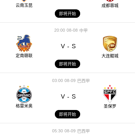
云南玉昆
成都蓉城
即将开始
20:00
08-08
中甲
V
S
-
定南赣联
大连鲲城
即将开始
03:00
08-09
巴西甲
V
S
-
格雷米奥
圣保罗
即将开始
05:30
08-09
巴西甲