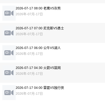
2026-07-17 08:00 老鹰VS灰熊
2026年-07月-17日
2026-07-17 07:00 尼克斯VS勇士
2026年-07月-17日
2026-07-17 06:00 公牛VS湖人
2026年-07月-17日
2026-07-17 04:30 火箭VS篮网
2026年-07月-17日
2026-07-17 04:00 雷霆VS独行侠
2026年-07月-17日