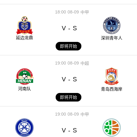
18:00
08-09
中甲
V
S
-
延边龙鼎
深圳青年人
即将开始
19:00
08-09
中超
V
S
-
河南队
青岛西海岸
即将开始
19:00
08-09
中甲
V
S
-