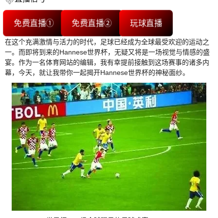
免费直播①
免费直播②
玩球直播
在这个充满激情与活力的时代，足球已经成为全球最受欢迎的运动之
一。而即将到来的Hannese世界杯，无疑又将是一场视觉与情感的盛
宴。作为一名体育网站的编辑，我有幸提前接触到这场赛事的诸多内
幕，今天，就让我带你一起揭开Hannese世界杯的神秘面纱。