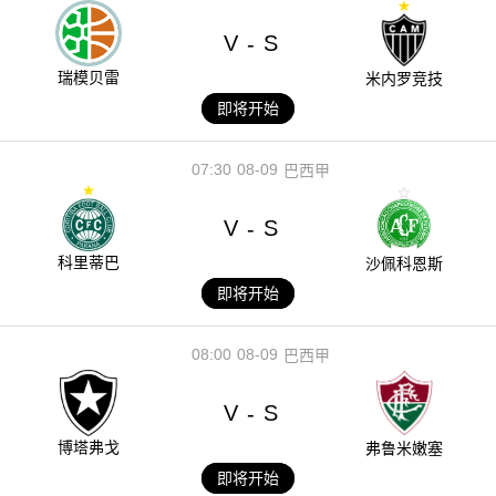
V
S
-
瑞模贝雷
米内罗竞技
即将开始
07:30
08-09
巴西甲
V
S
-
科里蒂巴
沙佩科恩斯
即将开始
08:00
08-09
巴西甲
V
S
-
博塔弗戈
弗鲁米嫩塞
即将开始