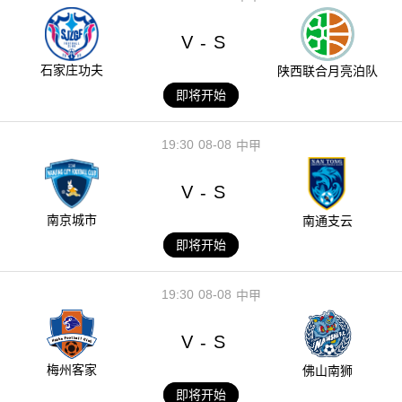
V
S
-
石家庄功夫
陕西联合月亮泊队
即将开始
19:30
08-08
中甲
V
S
-
南京城市
南通支云
即将开始
19:30
08-08
中甲
V
S
-
梅州客家
佛山南狮
即将开始