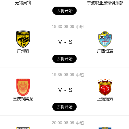
无锡吴钩
宁波职业足球俱乐部
即将开始
19:30
08-09
中甲
V
S
-
广州豹
广西恒宸
即将开始
19:35
08-09
中超
V
S
-
重庆铜梁龙
上海海港
即将开始
20:00
08-09
中超