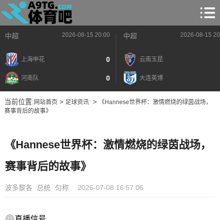
2026-08-15 20:00
2026-08-15 20
中超
中超
0
上海申花
云南玉昆
0
河南队
大连英博
当前位置:
>
>
网站首页
足球资讯
《Hannese世界杯：激情燃烧的绿茵战场，
赛事背后的故事》
《Hannese世界杯：激情燃烧的绿茵战场，
赛事背后的故事》
波多黎各
总统
匀称
2026-07-08 16:57:06
直播信号