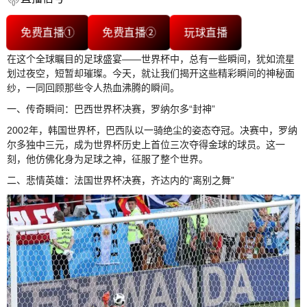
免费直播①
免费直播②
玩球直播
在这个全球瞩目的足球盛宴——世界杯中，总有一些瞬间，犹如流星
划过夜空，短暂却璀璨。今天，就让我们揭开这些精彩瞬间的神秘面
纱，一同回顾那些令人热血沸腾的瞬间。
一、传奇瞬间：巴西世界杯决赛，罗纳尔多“封神”
2002年，韩国世界杯，巴西队以一骑绝尘的姿态夺冠。决赛中，罗纳
尔多独中三元，成为世界杯历史上首位三次夺得金球的球员。这一
刻，他仿佛化身为足球之神，征服了整个世界。
二、悲情英雄：法国世界杯决赛，齐达内的“离别之舞”