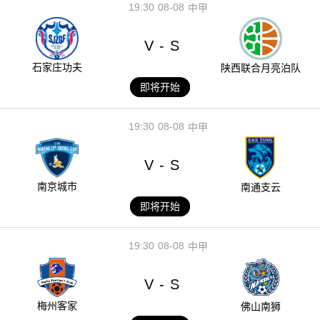
19:30
08-08
中甲
V
S
-
石家庄功夫
陕西联合月亮泊队
即将开始
19:30
08-08
中甲
V
S
-
南京城市
南通支云
即将开始
19:30
08-08
中甲
V
S
-
梅州客家
佛山南狮