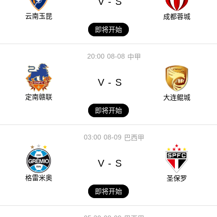
V
S
-
云南玉昆
成都蓉城
即将开始
20:00
08-08
中甲
V
S
-
定南赣联
大连鲲城
即将开始
03:00
08-09
巴西甲
V
S
-
格雷米奥
圣保罗
即将开始