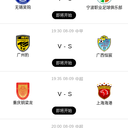
无锡吴钩
宁波职业足球俱乐部
即将开始
19:30
08-09
中甲
V
S
-
广州豹
广西恒宸
即将开始
19:35
08-09
中超
V
S
-
重庆铜梁龙
上海海港
即将开始
20:00
08-09
中超