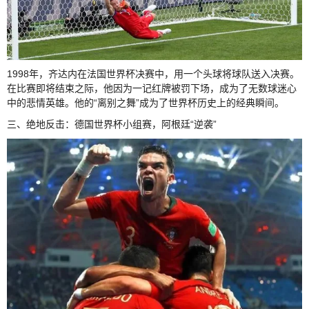
1998年，齐达内在法国世界杯决赛中，用一个头球将球队送入决赛。
在比赛即将结束之际，他因为一记红牌被罚下场，成为了无数球迷心
中的悲情英雄。他的“离别之舞”成为了世界杯历史上的经典瞬间。
三、绝地反击：德国世界杯小组赛，阿根廷“逆袭”