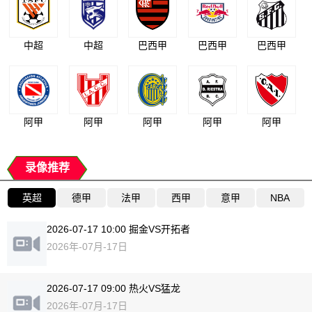
中超
中超
巴西甲
巴西甲
巴西甲
阿甲
阿甲
阿甲
阿甲
阿甲
录像推荐
英超
德甲
法甲
西甲
意甲
NBA
2026-07-17 10:00 掘金VS开拓者
2026年-07月-17日
2026-07-17 09:00 热火VS猛龙
2026年-07月-17日