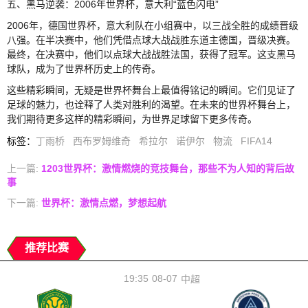
五、黑马逆袭：2006年世界杯，意大利“蓝色闪电”
2006年，德国世界杯，意大利队在小组赛中，以三战全胜的成绩晋级
八强。在半决赛中，他们凭借点球大战战胜东道主德国，晋级决赛。
最终，在决赛中，他们以点球大战战胜法国，获得了冠军。这支黑马
球队，成为了世界杯历史上的传奇。
这些精彩瞬间，无疑是世界杯舞台上最值得铭记的瞬间。它们见证了
足球的魅力，也诠释了人类对胜利的渴望。在未来的世界杯舞台上，
我们期待更多这样的精彩瞬间，为世界足球留下更多传奇。
标签
：
丁雨桥
西布罗姆维奇
希拉尔
诺伊尔
物流
FIFA14
上一篇:
1203世界杯：激情燃烧的竞技舞台，那些不为人知的背后故
事
下一篇:
世界杯：激情点燃，梦想起航
推荐比赛
19:35
08-07
中超