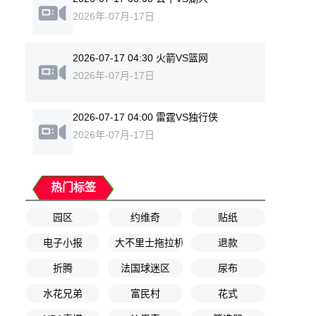
2026年-07月-17日
2026-07-17 04:30 火箭VS篮网
2026年-07月-17日
2026-07-17 04:00 雷霆VS独行侠
2026年-07月-17日
热门标签
园区
约维奇
贴纸
电子小报
大不里士拖拉机
退款
折腾
法国球迷区
尿布
水花兄弟
富民村
花式