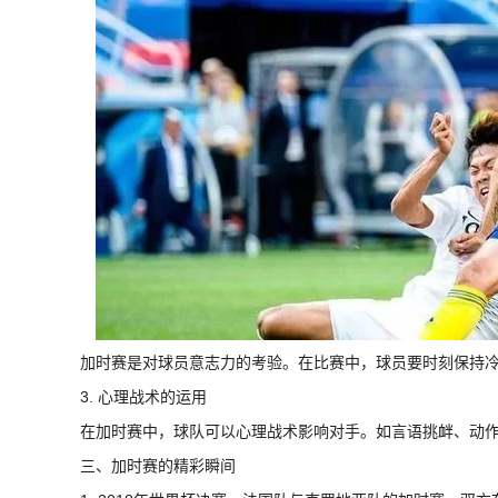
加时赛是对球员意志力的考验。在比赛中，球员要时刻保持
3. 心理战术的运用
在加时赛中，球队可以心理战术影响对手。如言语挑衅、动
三、加时赛的精彩瞬间