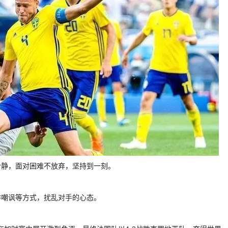
冷静，面对困难不放弃，坚持到一刻。
作嘲讽等方式，扰乱对手的心态。