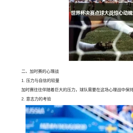
二、加时赛的心理战
1. 压力与自信的较量
加时赛往往伴随着巨大的压力，球队需要在这场心理战中保
2. 意志力的考验