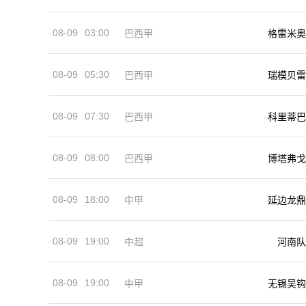
08-09
03:00
巴西甲
格雷米奥
08-09
05:30
巴西甲
瑞模贝雷
08-09
07:30
巴西甲
科里蒂巴
08-09
08:00
巴西甲
博塔弗戈
08-09
18:00
中甲
延边龙鼎
08-09
19:00
河南队
中超
08-09
19:00
中甲
无锡吴钩