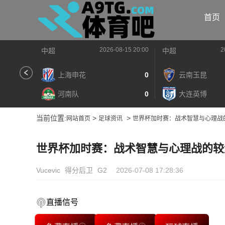
首页
2026-08-15 20:00
2
中超
中超
上海申花
0
云南玉昆
河南队
0
大连英博
当前位置:
>
>
网站首页
足球资讯
世界杯加时赛：战术智慧与心理战
世界杯加时赛：战术智慧与心理战的较
Vucevic
得分后卫
G2
2026-07-08 17:28:36
直播信号