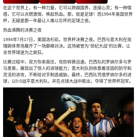
在这个世界上，有一种力量，它可以跨越国界，连接心灵；有一种情
感，它可以点燃激情，唤起热血。那，就是足球！而1994年美国世界
杯，无疑是那一年最让人难以忘怀的足球之夜。
热血沸腾的决赛之夜
1994年7月17日，美国洛杉矶，世界杯决赛之夜。巴西与意大利在玫
瑰碗体育场展开了一场巅峰对决。这场被誉为“世纪大战”的比赛，让
全世界球迷为之疯狂。
比赛过程中，双方你来我往，攻防转换迅速。巴西队的罗纳尔多与罗
马里奥，展现出了惊人的进球能力；意大利队则依靠着坚固的防守和
灵活的进攻，不断给对手制造威胁。最终，巴西队凭借罗纳尔多的进
球，以0:0战平意大利队，并在点球大战中胜出，夺得了世界杯冠军。