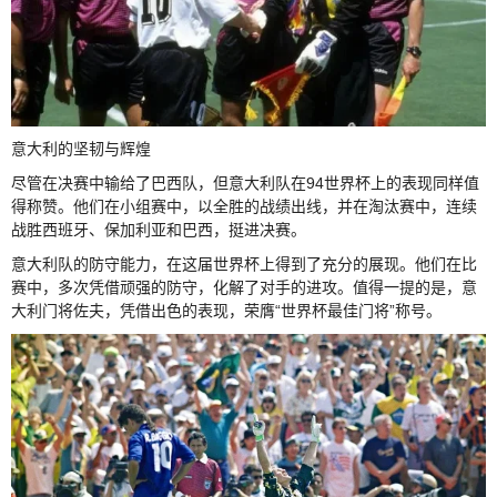
意大利的坚韧与辉煌
尽管在决赛中输给了巴西队，但意大利队在94世界杯上的表现同样值
得称赞。他们在小组赛中，以全胜的战绩出线，并在淘汰赛中，连续
战胜西班牙、保加利亚和巴西，挺进决赛。
意大利队的防守能力，在这届世界杯上得到了充分的展现。他们在比
赛中，多次凭借顽强的防守，化解了对手的进攻。值得一提的是，意
大利门将佐夫，凭借出色的表现，荣膺“世界杯最佳门将”称号。