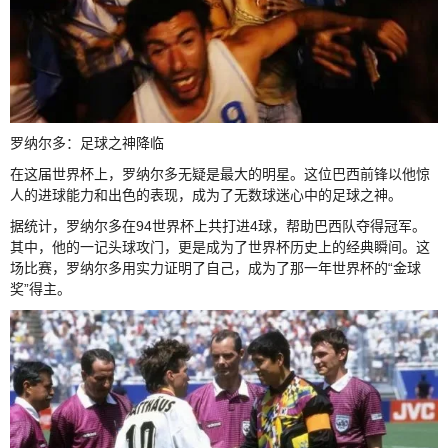
罗纳尔多：足球之神降临
在这届世界杯上，罗纳尔多无疑是最大的明星。这位巴西前锋以他惊
人的进球能力和出色的表现，成为了无数球迷心中的足球之神。
据统计，罗纳尔多在94世界杯上共打进4球，帮助巴西队夺得冠军。
其中，他的一记头球攻门，更是成为了世界杯历史上的经典瞬间。这
场比赛，罗纳尔多用实力证明了自己，成为了那一年世界杯的“金球
奖”得主。