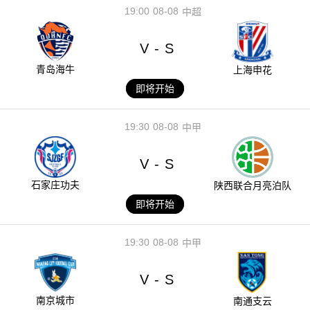
19:00
08-08
中超
V
S
-
青岛海牛
上海申花
即将开始
19:30
08-08
中甲
V
S
-
石家庄功夫
陕西联合月亮泊队
即将开始
19:30
08-08
中甲
V
S
-
南京城市
南通支云