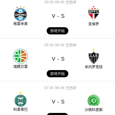
03:00
08-09
巴西甲
V
S
-
格雷米奥
圣保罗
即将开始
05:30
08-09
巴西甲
V
S
-
瑞模贝雷
米内罗竞技
即将开始
07:30
08-09
巴西甲
V
S
-
科里蒂巴
沙佩科恩斯