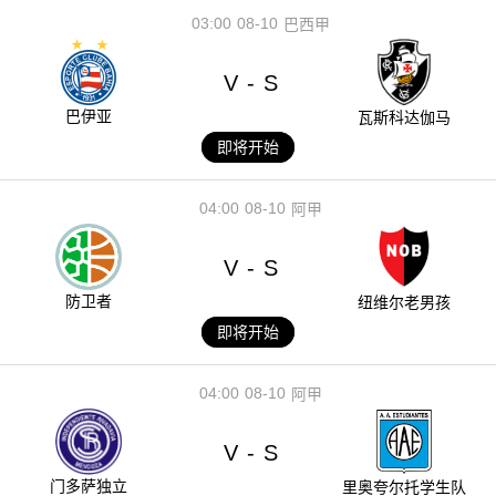
03:00
08-10
巴西甲
V
S
-
巴伊亚
瓦斯科达伽马
即将开始
04:00
08-10
阿甲
V
S
-
防卫者
纽维尔老男孩
即将开始
04:00
08-10
阿甲
V
S
-
门多萨独立
里奥夸尔托学生队