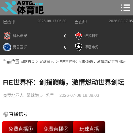
2026-08-17 06:30
2026-08-17 05
巴西甲
巴西甲
0
科林蒂安
维多利亚
0
克鲁塞罗
博塔弗戈
当前位置:
>
>
网站首页
足球资讯
FIE世界杯：剑指巅峰，激情燃动世界剑坛
FIE世界杯：剑指巅峰，激情燃动世界剑坛
克罗地亚人
带球跑步
凯里
2026-07-08 18:38:03
直播信号
免费直播①
免费直播②
玩球直播