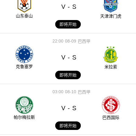
V
S
-
山东泰山
天津津门虎
即将开始
22:00
08-09
巴西甲
V
S
-
克鲁塞罗
米拉索
即将开始
03:00
08-10
巴西甲
V
S
-
帕尔梅拉斯
巴西国际
即将开始