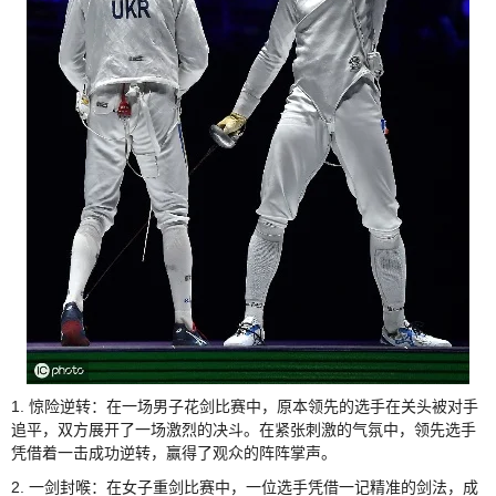
1. 惊险逆转：在一场男子花剑比赛中，原本领先的选手在关头被对手
追平，双方展开了一场激烈的决斗。在紧张刺激的气氛中，领先选手
凭借着一击成功逆转，赢得了观众的阵阵掌声。
2. 一剑封喉：在女子重剑比赛中，一位选手凭借一记精准的剑法，成