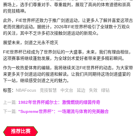
赛场上，选手们尊重对手、尊重裁判，展现了高尚的体育道德和崇高
的竞技精神。
此外，FIE世界杯还致力于推广剑道运动，让更多人了解并喜爱这项古
老而优雅的运动。据统计，2026年FIE世界杯吸引了全球数十万观众
的关注，其中不乏许多初次接触剑道运动的新观众。
展望未来，剑道之光永不熄灭
FIE世界杯已经成为了世界剑坛的一大盛事，未来，我们有理由相信，
这项赛事将继续蓬勃发展，为全球剑术爱好者带来更多精彩瞬间。
作为一枚热爱体育的编辑，我将继续关注FIE世界杯的动态，为大家带
来更多关于剑道运动的报道和解读。让我们共同期待这场剑道盛宴的
下一站，继续感受剑道之光的魅力。
标签
：
NBAFocus
竞技智慧
中文台
延边
失效
绿钻
上一篇:
1982年世界杯威尔士：激情燃烧的绿茵传奇
下一篇:
“Supreme世界杯”：一场潮流与体育的完美融合
推荐比赛