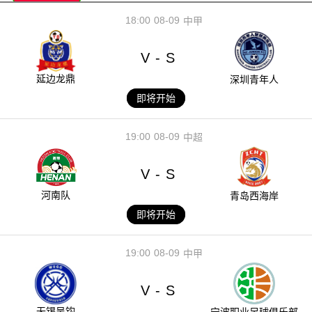
18:00
08-09
中甲
V
S
-
延边龙鼎
深圳青年人
即将开始
19:00
08-09
中超
V
S
-
河南队
青岛西海岸
即将开始
19:00
08-09
中甲
V
S
-
无锡吴钩