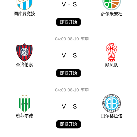
V
S
-
图库曼竞技
萨尔米安杜
即将开始
04:00
08-10
阿甲
V
S
-
圣洛伦索
飓风队
即将开始
04:00
08-10
阿甲
V
S
-
班菲尔德
贝尔格拉诺
即将开始