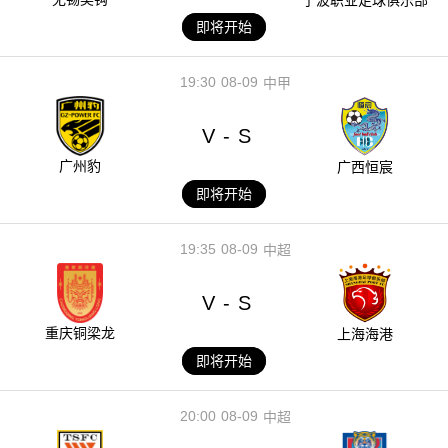
宁波职业足球俱乐部
即将开始
19:30
08-09
中甲
V
S
-
广州豹
广西恒宸
即将开始
19:35
08-09
中超
V
S
-
重庆铜梁龙
上海海港
即将开始
20:00
08-09
中超