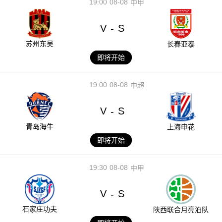
19:00
08-08
中甲
V
S
-
苏州东吴
长春亚泰
即将开始
19:00
08-08
中超
V
S
-
青岛海牛
上海申花
即将开始
19:30
08-08
中甲
V
S
-
石家庄功夫
陕西联合月亮泊队