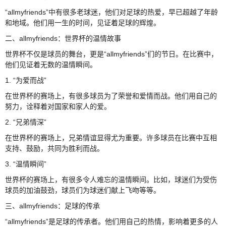
“allmyfriends”中有很多老球迷，他们对足球的热爱，早已超越了年龄
和地域。他们用一生的时间，见证着足球的辉煌。
二、allmyfriends：世界杯的温情故事
世界杯不仅是球员的舞台，更是“allmyfriends”们的节日。在比赛中，
他们见证着无数的温情瞬间。
1. “为爱而战”
在世界杯的赛场上，有很多球员为了荣誉和爱情而战。他们用自己的
努力，诠释着对国家和家人的爱。
2. “兄弟情深”
在世界杯的赛场上，兄弟情谊显得尤为重要。许多球员在比赛中互相
支持、鼓励，共同为胜利而战。
3. “温情瞬间”
世界杯的赛场上，有很多令人难忘的温情瞬间。比如，球迷们为受伤
球员的加油鼓劲，球员们为球迷们献上飞吻等等。
三、allmyfriends：足球的传承
“allmyfriends”是足球的传承者。他们用自己的热情，影响着更多的人