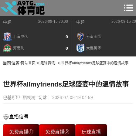
2026-08-15 20:00
2026-08-15 20
中超
中超
0
上海申花
云南玉昆
0
河南队
大连英博
当前位置:
>
>
网站首页
足球资讯
世界杯allmyfriends足球盛宴中的温情故事
世界杯allmyfriends足球盛宴中的温情故事
巴基斯坦
梧桐树
切球
2026-07-08 19:04:59
直播信号
免费直播①
免费直播②
玩球直播