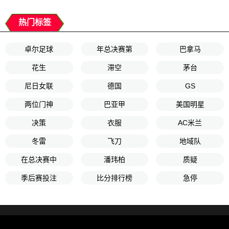
热门标签
卓尔足球
年总决赛第
巴拿马
花生
滞空
茅台
尼日女联
德国
GS
两位门神
巴亚甲
美国明星
决策
衣服
AC米兰
冬雷
飞刀
地域队
在总决赛中
潘玮柏
质疑
季后赛投注
比分排行榜
急停