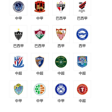
中甲
中甲
巴西甲
巴西甲
巴西甲
巴西甲
西甲
西甲
中超
中超
中超
中超
中甲
中甲
中甲
中超