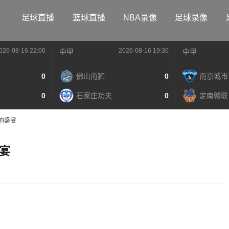
足球直播
篮球直播
NBA录像
足球录像
026-08-16 22:00
2026-08-16 19:30
中甲
中甲
0
佛山南狮
0
南京城市
0
石家庄功夫
0
定南赣联
的盛宴
宴