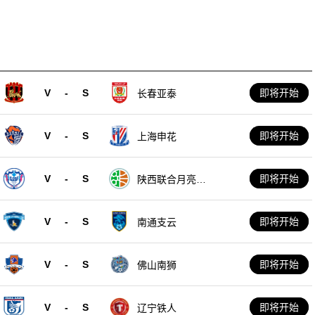
V
-
S
即将开始
长春亚泰
V
-
S
即将开始
上海申花
V
-
S
即将开始
陕西联合月亮泊
队
V
-
S
即将开始
南通支云
V
-
S
即将开始
佛山南狮
V
-
S
即将开始
辽宁铁人