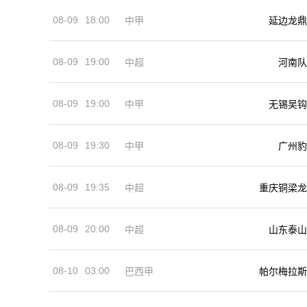
08-09
18:00
中甲
延边龙鼎
08-09
19:00
河南队
中超
08-09
19:00
中甲
无锡吴钩
08-09
19:30
中甲
广州豹
08-09
19:35
中超
重庆铜梁龙
08-09
20:00
中超
山东泰山
08-10
03:00
巴西甲
帕尔梅拉斯