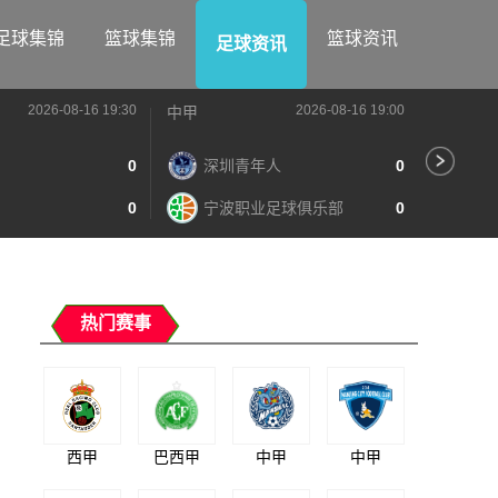
足球集锦
篮球集锦
篮球资讯
足球资讯
2026-08-16 19:30
2026-08-16 19:00
中甲
中甲
0
深圳青年人
0
苏
0
宁波职业足球俱乐部
0
南
热门赛事
西甲
巴西甲
中甲
中甲