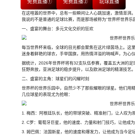
免费直播①
免费直播②
玩球直播
在这喧嚣的世界中，总有一些瞬间让人心跳加速，激情澎湃
我说的不是普通的足球比赛，而是那场被称为“世界杯世界乐
一、盛宴的舞台：多元文化交织的狂欢
每当世界杯来临，全球的目光都会聚焦在这片绿茵场上。这
迷身着鲜艳的球衣，手举国旗，用热情洋溢的呐喊声，为心
据统计，2026年世界杯将有32支队伍参赛，覆盖五大洲的
狂野奔放，亚洲足球的稳步提升，以及欧洲足球的精湛技艺
二、盛宴的主角：球星们的闪耀时刻
世界杯的世界乐园中，自然少不了那些耀眼的球星。他们用精
几位球星的表现尤为抢眼：
1. 梅西：阿根廷队长，他的带球突破、精准射门，让人叹
2. C罗：葡萄牙巨星，他的速度、力量和射门技巧，让他成
3. 姆巴佩：法国新星，他的速度和爆发力，让他成为当今