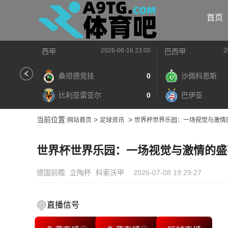
首页
2026-08-16 23:00
2
西甲
巴西甲
桑坦德竞技
0
沙佩科恩斯
比利亚雷亚尔
0
巴伊亚
当前位置:
>
>
网站首页
足球资讯
世界杯世界乐园：一场视觉与激情
世界杯世界乐园：一场视觉与激情的盛
德国前瞻
立陶杯
科索沃甲
2026-07-08 19:29:27
直播信号