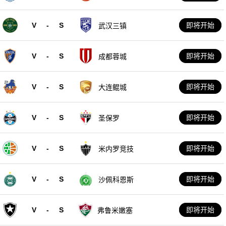
V
-
S
即将开始
武汉三镇
V
-
S
即将开始
成都蓉城
V
-
S
即将开始
大连鲲城
V
-
S
即将开始
圣保罗
V
-
S
即将开始
米内罗竞技
V
-
S
即将开始
沙佩科恩斯
V
-
S
即将开始
弗鲁米嫩塞