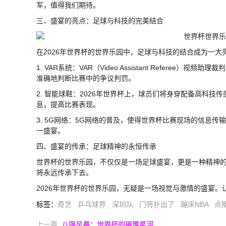
军，值得我们期待。
三、盛宴的亮点：足球与科技的完美结合
在2026年世界杯的世界乐园中，足球与科技的结合成为一
1. VAR系统：VAR（Video Assistant Refere
准确地判断比赛中的争议判罚。
2. 智能球鞋：2026年世界杯上，球员们将身穿配备高科
息，提高比赛表现。
3. 5G网络：5G网络的普及，使得世界杯比赛现场的信息
一盛宴。
四、盛宴的传承：足球精神的永恒传承
世界杯的世界乐园，不仅仅是一场足球盛宴，更是一种精神
将永远传承下去。
2026年世界杯的世界乐园，无疑是一场视觉与激情的盛宴
标签
：
奇艺
乒乓球界
深圳队
门将扑出了
蹦床NBA
点
上一篇:
八强风暴：世界杯的璀璨星河