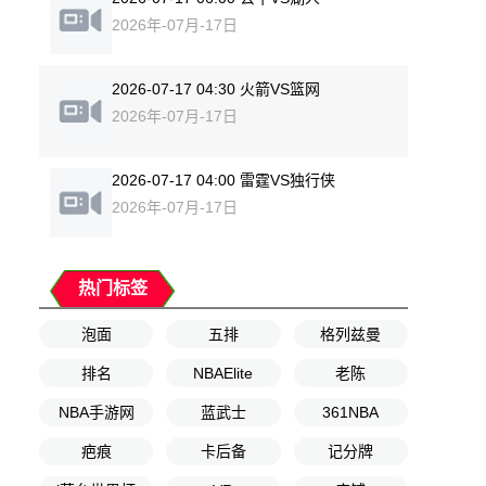
2026年-07月-17日
2026-07-17 04:30 火箭VS篮网
2026年-07月-17日
2026-07-17 04:00 雷霆VS独行侠
2026年-07月-17日
热门标签
泡面
五排
格列兹曼
排名
NBAElite
老陈
NBA手游网
蓝武士
361NBA
疤痕
卡后备
记分牌