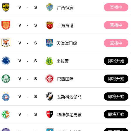
V
-
S
直播中
广西恒宸
V
-
S
直播中
上海海港
V
-
S
直播中
天津津门虎
V
-
S
即将开始
米拉索
V
-
S
即将开始
巴西国际
V
-
S
即将开始
瓦斯科达伽马
V
-
S
即将开始
纽维尔老男孩