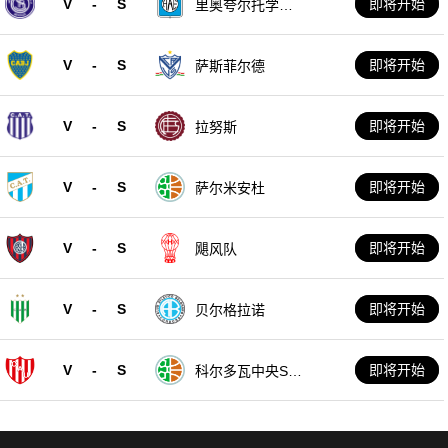
V
-
S
即将开始
里奥夸尔托学生
队
V
-
S
即将开始
萨斯菲尔德
V
-
S
即将开始
拉努斯
V
-
S
即将开始
萨尔米安杜
V
-
S
即将开始
飓风队
V
-
S
即将开始
贝尔格拉诺
V
-
S
即将开始
科尔多瓦中央SD
E