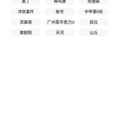
奥丁
神鸡猜
哈德斯
冲突事件
账号
中甲第5轮
浓眉哥
广州英华思力U17
段位
歌剧院
天河
山丘