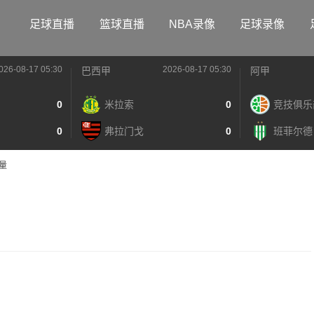
足球直播
篮球直播
NBA录像
足球录像
026-08-17 05:30
2026-08-17 05:30
巴西甲
阿甲
0
米拉索
0
竞技俱乐
0
弗拉门戈
0
班菲尔德
量