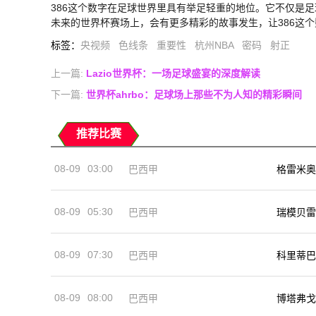
386这个数字在足球世界里具有举足轻重的地位。它不仅是
未来的世界杯赛场上，会有更多精彩的故事发生，让386这
标签
：
央视频
色线条
重要性
杭州NBA
密码
射正
上一篇:
Lazio世界杯：一场足球盛宴的深度解读
下一篇:
世界杯ahrbo：足球场上那些不为人知的精彩瞬间
推荐比赛
08-09
03:00
巴西甲
格雷米奥
08-09
05:30
巴西甲
瑞模贝雷
08-09
07:30
巴西甲
科里蒂巴
08-09
08:00
巴西甲
博塔弗戈