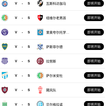
V
-
S
即将开始
瓦斯科达伽马
V
-
S
即将开始
纽维尔老男孩
V
-
S
即将开始
里奥夸尔托学生
队
V
-
S
即将开始
萨斯菲尔德
V
-
S
即将开始
拉努斯
V
-
S
即将开始
萨尔米安杜
V
-
S
即将开始
飓风队
V
-
S
即将开始
贝尔格拉诺