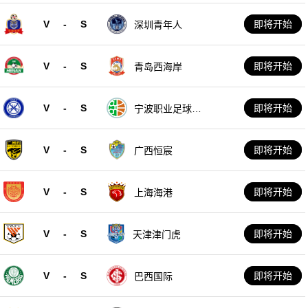
V
-
S
即将开始
深圳青年人
V
-
S
即将开始
青岛西海岸
V
-
S
即将开始
宁波职业足球俱
乐部
V
-
S
即将开始
广西恒宸
V
-
S
即将开始
上海海港
V
-
S
即将开始
天津津门虎
V
-
S
即将开始
巴西国际