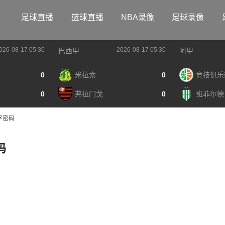
足球直播
篮球直播
NBA录像
足球录像
026-08-17 05:30
2026-08-17 05:30
巴西甲
阿甲
0
米拉索
0
竞技俱乐
0
弗拉门戈
0
班菲尔德
字密码
码