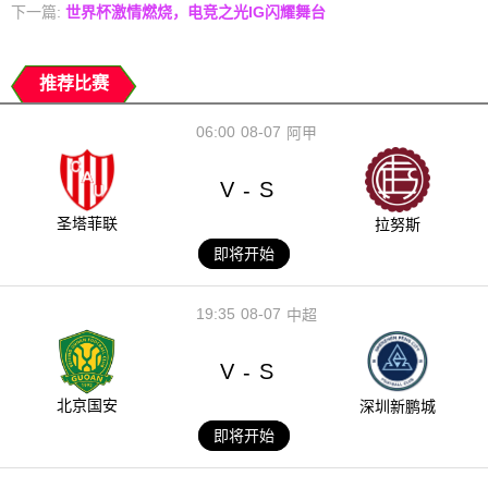
下一篇:
世界杯激情燃烧，电竞之光IG闪耀舞台
推荐比赛
06:00
08-07
阿甲
V
S
-
圣塔菲联
拉努斯
即将开始
19:35
08-07
中超
V
S
-
北京国安
深圳新鹏城
即将开始