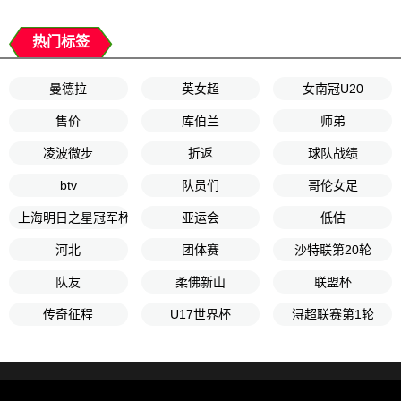
热门标签
曼德拉
英女超
女南冠U20
售价
库伯兰
师弟
凌波微步
折返
球队战绩
btv
队员们
哥伦女足
上海明日之星冠军杯
亚运会
低估
河北
团体赛
沙特联第20轮
队友
柔佛新山
联盟杯
传奇征程
U17世界杯
浔超联赛第1轮