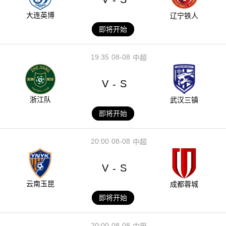
大连英博
辽宁铁人
即将开始
19:35
08-08
中超
V
S
-
浙江队
武汉三镇
即将开始
20:00
08-08
中超
V
S
-
云南玉昆
成都蓉城
即将开始
20:00
08-08
中甲