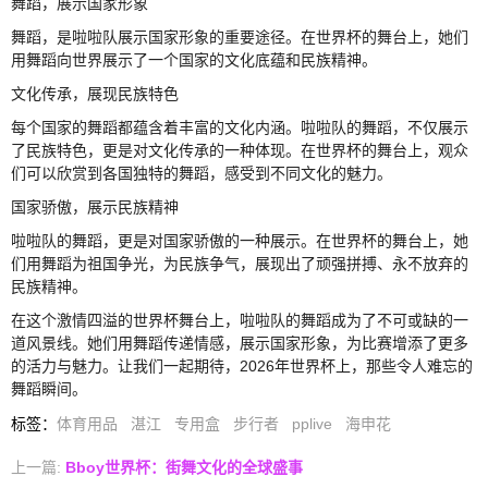
舞蹈，展示国家形象
舞蹈，是啦啦队展示国家形象的重要途径。在世界杯的舞台上，她们
用舞蹈向世界展示了一个国家的文化底蕴和民族精神。
文化传承，展现民族特色
每个国家的舞蹈都蕴含着丰富的文化内涵。啦啦队的舞蹈，不仅展示
了民族特色，更是对文化传承的一种体现。在世界杯的舞台上，观众
们可以欣赏到各国独特的舞蹈，感受到不同文化的魅力。
国家骄傲，展示民族精神
啦啦队的舞蹈，更是对国家骄傲的一种展示。在世界杯的舞台上，她
们用舞蹈为祖国争光，为民族争气，展现出了顽强拼搏、永不放弃的
民族精神。
在这个激情四溢的世界杯舞台上，啦啦队的舞蹈成为了不可或缺的一
道风景线。她们用舞蹈传递情感，展示国家形象，为比赛增添了更多
的活力与魅力。让我们一起期待，2026年世界杯上，那些令人难忘的
舞蹈瞬间。
标签
：
体育用品
湛江
专用盒
步行者
pplive
海申花
上一篇:
Bboy世界杯：街舞文化的全球盛事