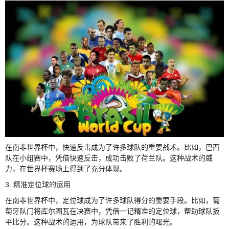
在南非世界杯中，快速反击成为了许多球队的重要战术。比如，巴西
队在小组赛中，凭借快速反击，成功击败了荷兰队。这种战术的威
力，在世界杯赛场上得到了充分体现。
3. 精准定位球的运用
在南非世界杯中，定位球成为了许多球队得分的重要手段。比如，葡
萄牙队门将库尔图瓦在决赛中，凭借一记精准的定位球，帮助球队扳
平比分。这种战术的运用，为球队带来了胜利的曙光。