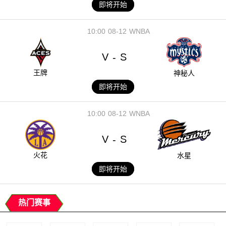
即将开始
10:00
08-12
WNBA
V
S
-
王牌
神秘人
即将开始
10:00
08-12
WNBA
V
S
-
火花
水星
即将开始
热门赛事