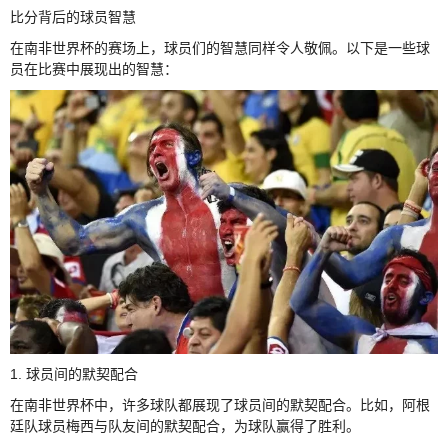
比分背后的球员智慧
在南非世界杯的赛场上，球员们的智慧同样令人敬佩。以下是一些球
员在比赛中展现出的智慧：
1. 球员间的默契配合
在南非世界杯中，许多球队都展现了球员间的默契配合。比如，阿根
廷队球员梅西与队友间的默契配合，为球队赢得了胜利。