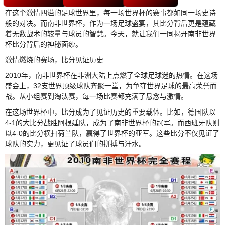
在这个激情四溢的足球世界里，每一场世界杯的赛事都如同一场史诗
般的对决。而南非世界杯，作为一场足球盛宴，其比分背后更是蕴藏
着无数战术的较量与球员的智慧。今天，就让我们一同揭开南非世界
杯比分背后的神秘面纱。
激情燃烧的赛场，比分见证历史
2010年，南非世界杯在非洲大陆上点燃了全球足球迷的热情。在这场
盛会上，32支世界顶级球队齐聚一堂，为争夺世界足球的最高荣誉而
战。从小组赛到淘汰赛，每一场比赛都充满了悬念与激情。
在这场世界杯中，比分成为了见证历史的重要载体。比如，德国队以
4-1的大比分战胜阿根廷队，成为了南非世界杯的冠军。而西班牙队则
以4-0的比分横扫荷兰队，赢得了世界杯的亚军。这些比分不仅见证了
球队的实力，更见证了球员们的拼搏与汗水。