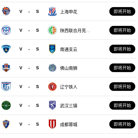
V
-
S
即将开始
上海申花
V
-
S
即将开始
陕西联合月亮泊
队
V
-
S
即将开始
南通支云
V
-
S
即将开始
佛山南狮
V
-
S
即将开始
辽宁铁人
V
-
S
即将开始
武汉三镇
V
-
S
即将开始
成都蓉城