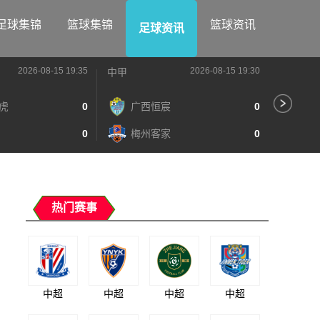
足球集锦
篮球集锦
篮球资讯
足球资讯
2026-08-15 19:35
2026-08-15 19:30
中甲
中甲
虎
0
广西恒宸
0
陕
0
梅州客家
0
长
热门赛事
中超
中超
中超
中超