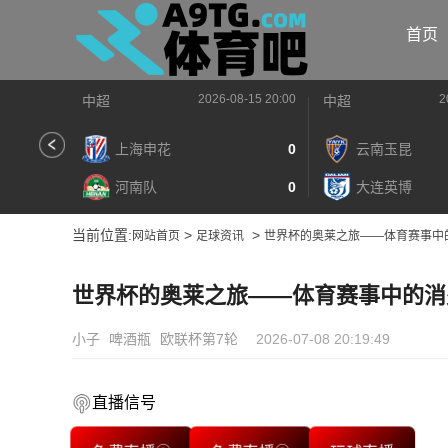
首页
2026-08-15 20:00
2
中超
中超
上海申花
0
云南玉昆
河南队
0
大连英博
当前位置:
>
>
网站首页
足球资讯
世界杯的奥莱之旅——体育赛事中
世界杯的奥莱之旅——体育赛事中的消
小子
啤酒瓶
欧联杯第7轮
2026-07-08 20:19:49
直播信号