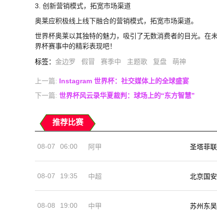
3. 创新营销模式，拓宽市场渠道
奥莱应积极线上线下融合的营销模式，拓宽市场渠道。
世界杯奥莱以其独特的魅力，吸引了无数消费者的目光。在
界杯赛事中的精彩表现吧！
标签
：
金边罗
假冒
赛季中
主题歌
复盘
萌神
上一篇:
Instagram 世界杯：社交媒体上的全球盛宴
下一篇:
世界杯风云录华夏裁判：球场上的“东方智慧”
推荐比赛
08-07
06:00
阿甲
圣塔菲联
08-07
19:35
中超
北京国安
08-08
19:00
中甲
苏州东吴