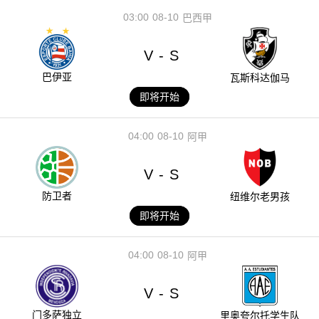
03:00
08-10
巴西甲
V
S
-
巴伊亚
瓦斯科达伽马
即将开始
04:00
08-10
阿甲
V
S
-
防卫者
纽维尔老男孩
即将开始
04:00
08-10
阿甲
V
S
-
门多萨独立
里奥夸尔托学生队