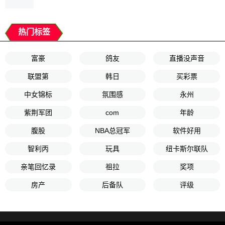
热门标签
富豪
鸽友
直播没声音
联盟第
韩日
买彩票
中女锦标
氛围感
永州
紫荆军团
com
年龄
腹股
NBA总冠军
软件好用
智利丙
玩具
纽卡斯尔联队
亲笔回忆录
祖拉
奖项
房产
后备队
评级