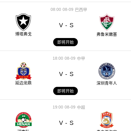
08:00
08-09
巴西甲
V
S
-
博塔弗戈
弗鲁米嫩塞
即将开始
18:00
08-09
中甲
V
S
-
延边龙鼎
深圳青年人
即将开始
19:00
08-09
中超
V
S
-