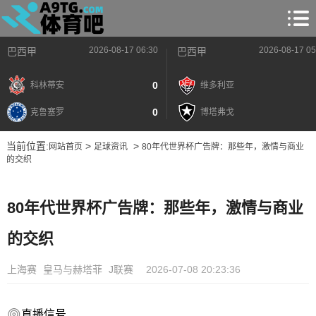
2026-08-17 06:30
2026-08-17 05
巴西甲
巴西甲
0
科林蒂安
维多利亚
0
克鲁塞罗
博塔弗戈
当前位置:
>
>
网站首页
足球资讯
80年代世界杯广告牌：那些年，激情与商业
的交织
80年代世界杯广告牌：那些年，激情与商业
的交织
上海赛
皇马与赫塔菲
J联赛
2026-07-08 20:23:36
直播信号