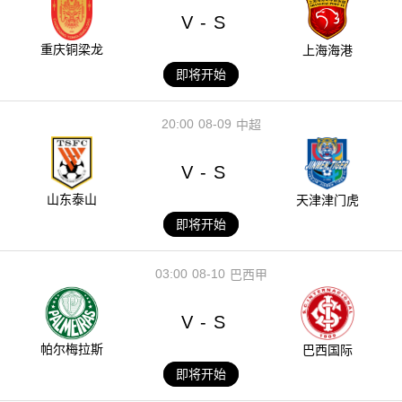
V
S
-
重庆铜梁龙
上海海港
即将开始
20:00
08-09
中超
V
S
-
山东泰山
天津津门虎
即将开始
03:00
08-10
巴西甲
V
S
-
帕尔梅拉斯
巴西国际
即将开始