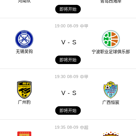
河南队
青岛西海岸
即将开始
19:00
08-09
中甲
V
S
-
无锡吴钩
宁波职业足球俱乐部
即将开始
19:30
08-09
中甲
V
S
-
广州豹
广西恒宸
即将开始
19:35
08-09
中超