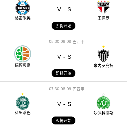
V
S
-
格雷米奥
圣保罗
即将开始
05:30
08-09
巴西甲
V
S
-
瑞模贝雷
米内罗竞技
即将开始
07:30
08-09
巴西甲
V
S
-
科里蒂巴
沙佩科恩斯
即将开始