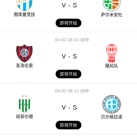
V
S
-
图库曼竞技
萨尔米安杜
即将开始
04:00
08-10
阿甲
V
S
-
圣洛伦索
飓风队
即将开始
04:00
08-10
阿甲
V
S
-
班菲尔德
贝尔格拉诺
即将开始