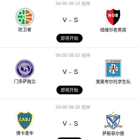
04:00
08-10
阿甲
V
S
-
防卫者
纽维尔老男孩
即将开始
04:00
08-10
阿甲
V
S
-
门多萨独立
里奥夸尔托学生队
即将开始
04:00
08-10
阿甲
V
S
-
博卡青年
萨斯菲尔德