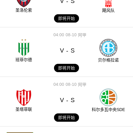
V
S
-
圣洛伦索
飓风队
即将开始
04:00
08-10
阿甲
V
S
-
班菲尔德
贝尔格拉诺
即将开始
04:00
08-10
阿甲
V
S
-
圣塔菲联
科尔多瓦中央SDE
即将开始