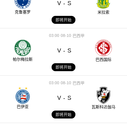
V
S
-
克鲁塞罗
米拉索
即将开始
03:00
08-10
巴西甲
V
S
-
帕尔梅拉斯
巴西国际
即将开始
03:00
08-10
巴西甲
V
S
-
巴伊亚
瓦斯科达伽马
即将开始