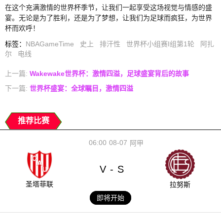
在这个充满激情的世界杯季节，让我们一起享受这场视觉与情感的盛
宴。无论是为了胜利，还是为了梦想，让我们为足球而疯狂，为世界
杯而欢呼！
标签
：
NBAGameTime
史上
排汗性
世界杯小组赛I组第1轮
阿扎
尔
电线
上一篇:
Wakewake世界杯：激情四溢，足球盛宴背后的故事
下一篇:
世界杯盛宴：全球瞩目，激情四溢
推荐比赛
06:00
08-07
阿甲
V
S
-
圣塔菲联
拉努斯
即将开始