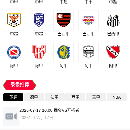
中甲
中甲
中超
中甲
中超
中超
中超
巴西甲
巴西甲
巴西甲
阿甲
阿甲
阿甲
阿甲
阿甲
录像推荐
英超
德甲
法甲
西甲
意甲
NBA
2026-07-17 10:00 掘金VS开拓者
2026年-07月-17日