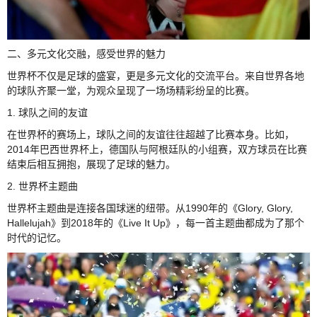
二、多元文化交融，感受世界的魅力
世界杯不仅是足球的盛宴，更是多元文化的交流平台。来自世界各地
的球队齐聚一堂，为观众呈现了一场场精彩纷呈的比赛。
1. 球队之间的友谊
在世界杯的赛场上，球队之间的友谊往往超越了比赛本身。比如，
2014年巴西世界杯上，德国队与阿根廷队的小组赛，双方球员在比赛
结束后相互拥抱，展现了足球的魅力。
2. 世界杯主题曲
世界杯主题曲是连接各国球迷的纽带。从1990年的《Glory, Glory,
Hallelujah》到2018年的《Live It Up》，每一首主题曲都成为了那个
时代的记忆。