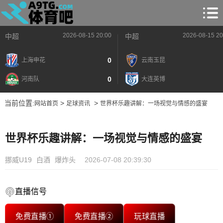
2026-08-15 20:00
2026-08-15 20
中超
中超
0
上海申花
云南玉昆
0
河南队
大连英博
当前位置:
>
>
网站首页
足球资讯
世界杯乐趣讲解：一场视觉与情感的盛宴
世界杯乐趣讲解：一场视觉与情感的盛宴
挪威U19
白酒
爆炸头
2026-07-08 20:39:30
直播信号
免费直播①
免费直播②
玩球直播