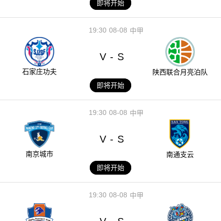
即将开始
19:30
08-08
中甲
V
S
-
石家庄功夫
陕西联合月亮泊队
即将开始
19:30
08-08
中甲
V
S
-
南京城市
南通支云
即将开始
19:30
08-08
中甲