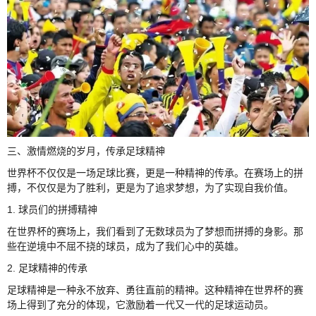
三、激情燃烧的岁月，传承足球精神
世界杯不仅仅是一场足球比赛，更是一种精神的传承。在赛场上的拼
搏，不仅仅是为了胜利，更是为了追求梦想，为了实现自我价值。
1. 球员们的拼搏精神
在世界杯的赛场上，我们看到了无数球员为了梦想而拼搏的身影。那
些在逆境中不屈不挠的球员，成为了我们心中的英雄。
2. 足球精神的传承
足球精神是一种永不放弃、勇往直前的精神。这种精神在世界杯的赛
场上得到了充分的体现，它激励着一代又一代的足球运动员。