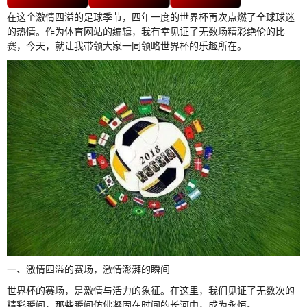
在这个激情四溢的足球季节，四年一度的世界杯再次点燃了全球球迷
的热情。作为体育网站的编辑，我有幸见证了无数场精彩绝伦的比
赛，今天，就让我带领大家一同领略世界杯的乐趣所在。
一、激情四溢的赛场，激情澎湃的瞬间
世界杯的赛场，是激情与活力的象征。在这里，我们见证了无数次的
精彩瞬间，那些瞬间仿佛凝固在时间的长河中，成为永恒。