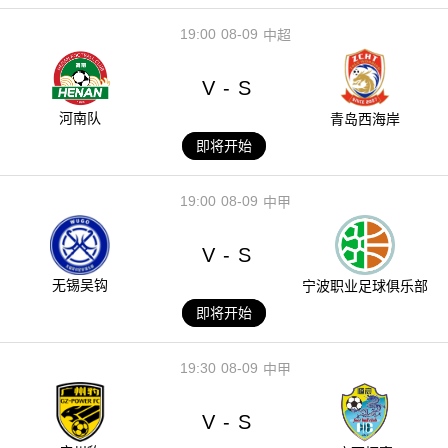
19:00
08-09
中超
V
S
-
河南队
青岛西海岸
即将开始
19:00
08-09
中甲
V
S
-
无锡吴钩
宁波职业足球俱乐部
即将开始
19:30
08-09
中甲
V
S
-