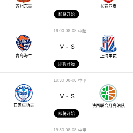
苏州东吴
长春亚泰
即将开始
19:00
08-08
中超
V
S
-
青岛海牛
上海申花
即将开始
19:30
08-08
中甲
V
S
-
石家庄功夫
陕西联合月亮泊队
即将开始
19:30
08-08
中甲