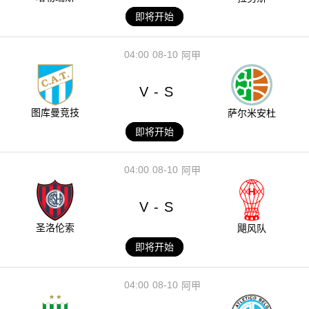
即将开始
04:00
08-10
阿甲
V
S
-
图库曼竞技
萨尔米安杜
即将开始
04:00
08-10
阿甲
V
S
-
圣洛伦索
飓风队
即将开始
04:00
08-10
阿甲