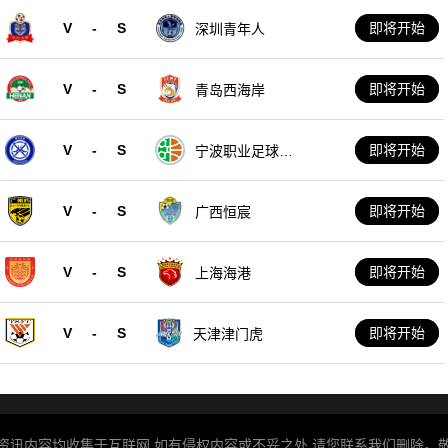
V
-
S
即将开始
深圳青年人
V
-
S
即将开始
青岛西海岸
V
-
S
即将开始
宁波职业足球俱
乐部
V
-
S
即将开始
广西恒宸
V
-
S
即将开始
上海海港
V
-
S
即将开始
天津津门虎
资讯内容均收集于互联网,如有侵权内容或不妥之处,请您联系我们删除。敬请谅解