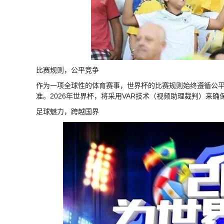
比赛规则，公平竞争
作为一项全球性的体育赛事，世界杯的比赛规则始终遵循公
准。2026年世界杯，将采用VAR技术（视频助理裁判）来
足球魅力，跨越国界