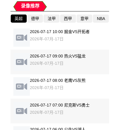
录像推荐
英超
德甲
法甲
西甲
意甲
NBA
2026-07-17 10:00 掘金VS开拓者
2026年-07月-17日
2026-07-17 09:00 热火VS猛龙
2026年-07月-17日
2026-07-17 08:00 老鹰VS灰熊
2026年-07月-17日
2026-07-17 07:00 尼克斯VS勇士
2026年-07月-17日
2026-07-17 06:00 公牛VS湖人