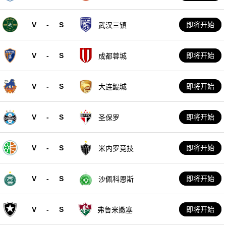
V
-
S
即将开始
武汉三镇
V
-
S
即将开始
成都蓉城
V
-
S
即将开始
大连鲲城
V
-
S
即将开始
圣保罗
V
-
S
即将开始
米内罗竞技
V
-
S
即将开始
沙佩科恩斯
V
-
S
即将开始
弗鲁米嫩塞