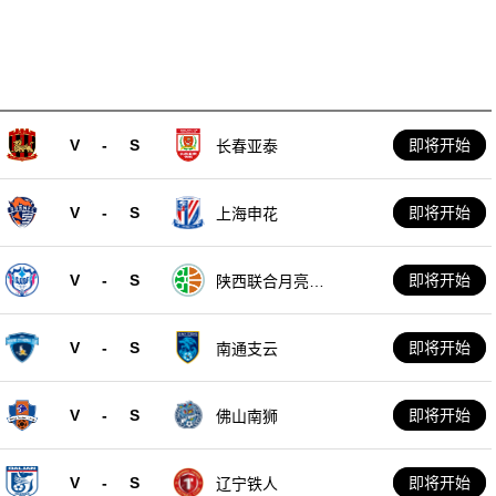
V
-
S
即将开始
长春亚泰
V
-
S
即将开始
上海申花
V
-
S
即将开始
陕西联合月亮泊
队
V
-
S
即将开始
南通支云
V
-
S
即将开始
佛山南狮
V
-
S
即将开始
辽宁铁人