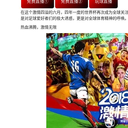
免费直播①
免费直播②
玩球直播
在这个激情四溢的六月，四年一度的世界杯再次成为全球关
是对足球爱好者们的极大诱惑，更是对全球体育精神的呼唤
热血沸腾，激情无限