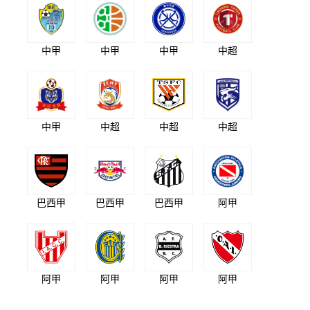
中甲
中甲
中甲
中超
中甲
中超
中超
中超
巴西甲
巴西甲
巴西甲
阿甲
阿甲
阿甲
阿甲
阿甲