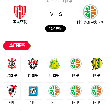
04:00
08-10
阿甲
V
S
-
圣塔菲联
科尔多瓦中央SDE
即将开始
热门赛事
巴西甲
巴西甲
巴西甲
阿甲
阿甲
阿甲
阿甲
阿甲
阿甲
阿甲