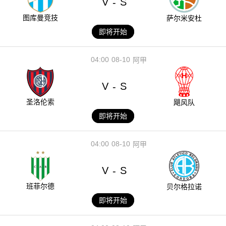
V
S
-
图库曼竞技
萨尔米安杜
即将开始
04:00
08-10
阿甲
V
S
-
圣洛伦索
飓风队
即将开始
04:00
08-10
阿甲
V
S
-
班菲尔德
贝尔格拉诺
即将开始