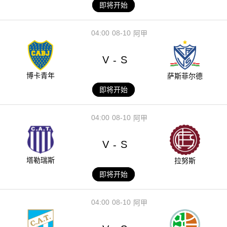
即将开始
04:00
08-10
阿甲
V
S
-
博卡青年
萨斯菲尔德
即将开始
04:00
08-10
阿甲
V
S
-
塔勒瑞斯
拉努斯
即将开始
04:00
08-10
阿甲