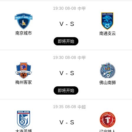
19:30
08-08
中甲
V
S
-
南京城市
南通支云
即将开始
19:30
08-08
中甲
V
S
-
梅州客家
佛山南狮
即将开始
19:35
08-08
中超
V
S
-
大连英博
辽宁铁人