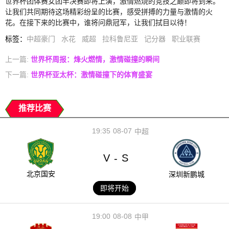
世界杯团体赛女团半决赛即将上演，激情燃烧的竞技之巅即将到来。
让我们共同期待这场精彩纷呈的比赛，感受拼搏的力量与激情的火
花。在接下来的比赛中，谁将问鼎冠军，让我们拭目以待！
标签
：
中超豪门
水花
威超
拉科鲁尼亚
记分器
职业联赛
上一篇:
世界杯周报：烽火燃情，激情碰撞的瞬间
下一篇:
世界杯亚太杯：激情碰撞下的体育盛宴
推荐比赛
19:35
08-07
中超
V
S
-
北京国安
深圳新鹏城
即将开始
19:00
08-08
中甲