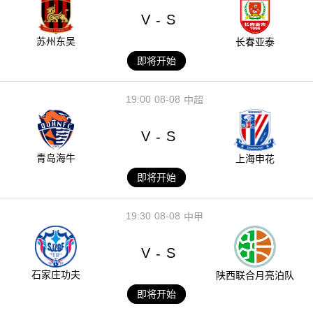
V
S
-
苏州东吴
长春亚泰
即将开始
19:00
08-08
中超
V
S
-
青岛海牛
上海申花
即将开始
19:30
08-08
中甲
V
S
-
石家庄功夫
陕西联合月亮泊队
即将开始