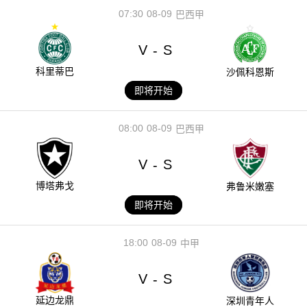
07:30
08-09
巴西甲
V
S
-
科里蒂巴
沙佩科恩斯
即将开始
08:00
08-09
巴西甲
V
S
-
博塔弗戈
弗鲁米嫩塞
即将开始
18:00
08-09
中甲
V
S
-
延边龙鼎
深圳青年人