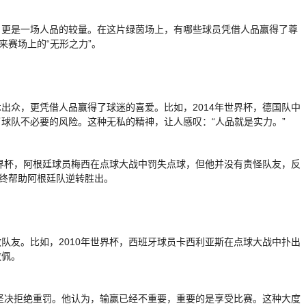
，更是一场人品的较量。在这片绿茵场上，有哪些球员凭借人品赢得了尊
来赛场上的“无形之力”。
出众，更凭借人品赢得了球迷的喜爱。比如，2014年世界杯，德国队中
球队不必要的风险。这种无私的精神，让人感叹：“人品就是实力。”
世界杯，阿根廷球员梅西在点球大战中罚失点球，但他并没有责怪队友，反
最终帮助阿根廷队逆转胜出。
队友。比如，2010年世界杯，西班牙球员卡西利亚斯在点球大战中扑出
敬佩。
他坚决拒绝重罚。他认为，输赢已经不重要，重要的是享受比赛。这种大度