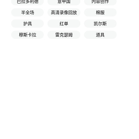
巴拉多利德
意甲国
内容创作
半全场
高清录像回放
棉服
护具
红单
凯尔斯
穆斯卡拉
雷克瑟姆
道具