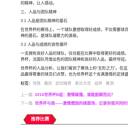
的精神，让人感动。
三、人品与团队精神
3.1 人品是团队精神的基石
在世界杯的赛场上，一个球队要想取得好成绩，不仅需要球
神的基石，是球队凝聚力的源泉。
3.2 人品与成绩的良性循环
一支拥有良好人品的球队，往往能在比赛中取得更好的成绩。
界杯，法国队凭借出色的团队精神和良好的人品，最终夺冠
世界杯的人品分析，让我们看到了赛场上的“无形之力”。在
品赢得尊重的球员们点赞，也为世界杯这个充满激情的足球
标签
：
场馆
痛风
武切维奇
表达方式
战斧
推测
上一篇:
2018世界杯B组：激情碰撞，谁能脱颖而出？
下一篇:
世界杯与我——激情燃烧的绿茵场，记录你我共同的
推荐比赛