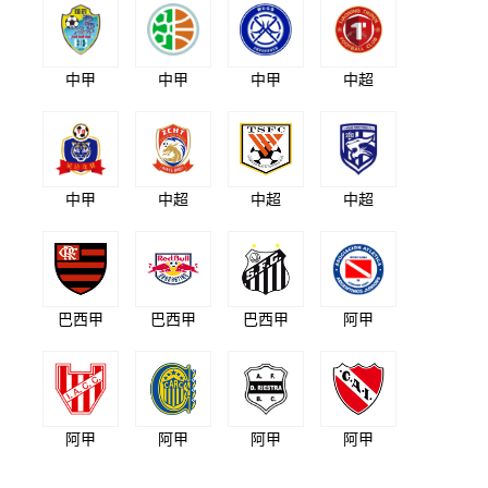
中甲
中甲
中甲
中超
中甲
中超
中超
中超
巴西甲
巴西甲
巴西甲
阿甲
阿甲
阿甲
阿甲
阿甲