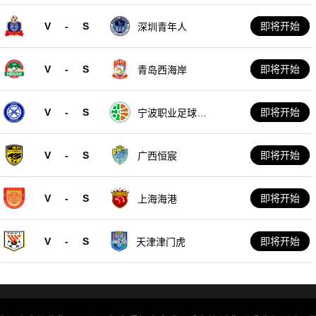
V
-
S
即将开始
深圳青年人
V
-
S
即将开始
青岛西海岸
V
-
S
即将开始
宁波职业足球俱
乐部
V
-
S
即将开始
广西恒宸
V
-
S
即将开始
上海海港
V
-
S
即将开始
天津津门虎