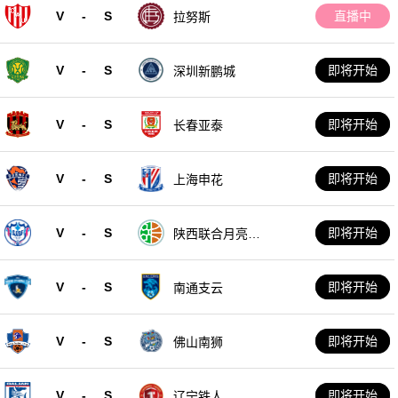
V
-
S
直播中
拉努斯
V
-
S
即将开始
深圳新鹏城
V
-
S
即将开始
长春亚泰
V
-
S
即将开始
上海申花
V
-
S
即将开始
陕西联合月亮泊
队
V
-
S
即将开始
南通支云
V
-
S
即将开始
佛山南狮
V
-
S
即将开始
辽宁铁人