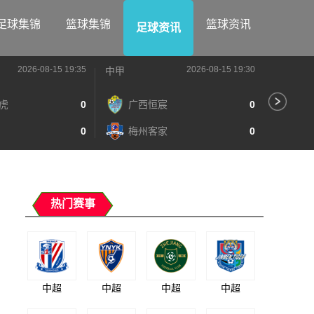
足球集锦
篮球集锦
篮球资讯
足球资讯
2026-08-15 19:35
2026-08-15 19:30
中甲
中甲
虎
0
广西恒宸
0
陕
0
梅州客家
0
长
热门赛事
中超
中超
中超
中超