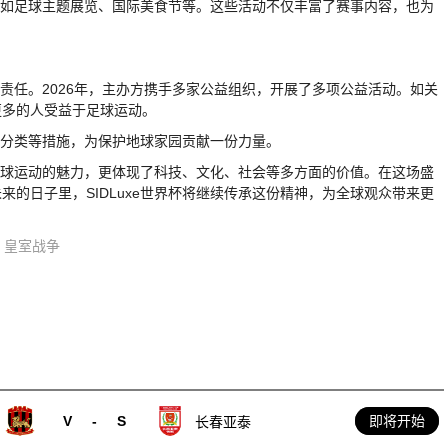
动，如足球主题展览、国际美食节等。这些活动不仅丰富了赛事内容，也为
会责任。2026年，主办方携手多家公益组织，开展了多项公益活动。如关
更多的人受益于足球运动。
垃圾分类等措施，为保护地球家园贡献一份力量。
了足球运动的魅力，更体现了科技、文化、社会等多方面的价值。在这场盛
的日子里，SIDLuxe世界杯将继续传承这份精神，为全球观众带来更
皇室战争
V
-
S
即将开始
长春亚泰