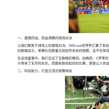
一、激情四溢，热血沸腾的球场对决
让我们聚焦于球场上的激情对决。SIDLuxe世界杯汇集了来
的数据显示，参赛队伍数量达到前所未有的规模，这不仅体
在这场盛事中，我们见证了无数精彩瞬间。如梅西、C罗等
众带来了无尽的欢乐。而那些跌宕起伏的比赛，更是让人热
二、科技助力，打造沉浸式观赛体验