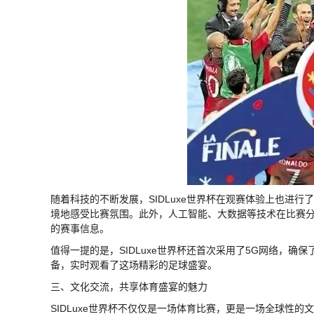
随着科技的不断发展，SIDLuxe世界杯在观赛体验上也进行
境地感受比赛氛围。此外，人工智能、大数据等技术在比赛
的赛事信息。
值得一提的是，SIDLuxe世界杯还首次采用了5G网络，
备，实时观看了这场精彩的足球盛宴。
三、文化交流，共享体育盛宴的魅力
SIDLuxe世界杯不仅仅是一场体育比赛，更是一场全球性