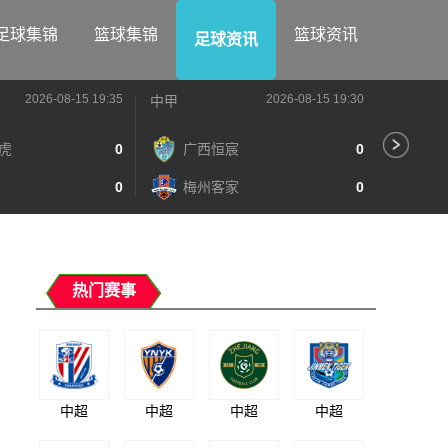
足球集锦
篮球集锦
篮球资讯
足球资讯
2026-08-15 19:35
2026-08-15 19:30
中甲
中甲
虎
0
广西恒宸
0
陕
0
梅州客家
0
长
热门赛事
中超
中超
中超
中超