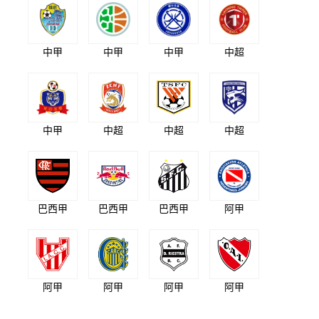
中甲
中甲
中甲
中超
中甲
中超
中超
中超
巴西甲
巴西甲
巴西甲
阿甲
阿甲
阿甲
阿甲
阿甲