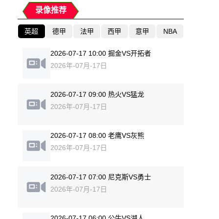
录像推荐
英超
德甲
法甲
西甲
意甲
NBA
2026-07-17 10:00 掘金VS开拓者
2026年-07月-17日
2026-07-17 09:00 热火VS猛龙
2026年-07月-17日
2026-07-17 08:00 老鹰VS灰熊
2026年-07月-17日
2026-07-17 07:00 尼克斯VS勇士
2026年-07月-17日
2026-07-17 06:00 公牛VS湖人