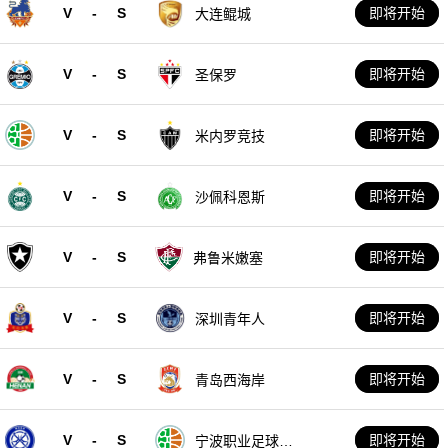
V
-
S
即将开始
大连鲲城
V
-
S
即将开始
圣保罗
V
-
S
即将开始
米内罗竞技
V
-
S
即将开始
沙佩科恩斯
V
-
S
即将开始
弗鲁米嫩塞
V
-
S
即将开始
深圳青年人
V
-
S
即将开始
青岛西海岸
V
-
S
即将开始
宁波职业足球俱