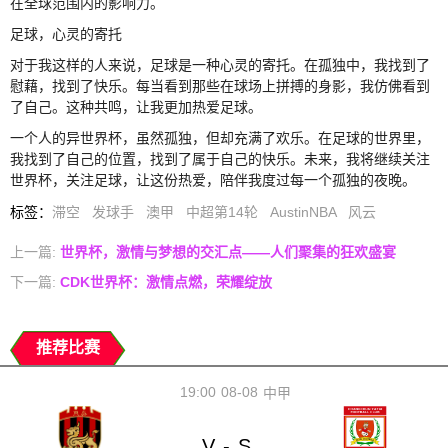
在全球范围内的影响力。
足球，心灵的寄托
对于我这样的人来说，足球是一种心灵的寄托。在孤独中，我找到了
慰藉，找到了快乐。每当看到那些在球场上拼搏的身影，我仿佛看到
了自己。这种共鸣，让我更加热爱足球。
一个人的异世界杯，虽然孤独，但却充满了欢乐。在足球的世界里，
我找到了自己的位置，找到了属于自己的快乐。未来，我将继续关注
世界杯，关注足球，让这份热爱，陪伴我度过每一个孤独的夜晚。
标签
：
滞空
发球手
澳甲
中超第14轮
AustinNBA
风云
上一篇:
世界杯，激情与梦想的交汇点——人们聚集的狂欢盛宴
下一篇:
CDK世界杯：激情点燃，荣耀绽放
推荐比赛
19:00
08-08
中甲
V
S
-