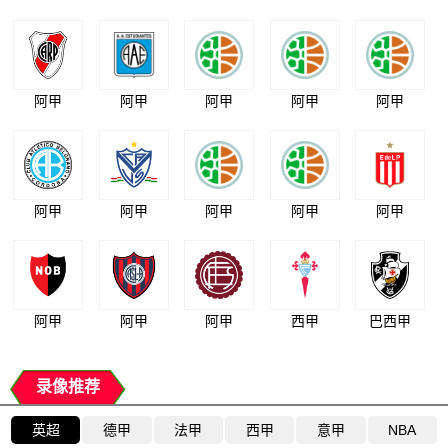
阿甲
阿甲
阿甲
阿甲
阿甲
阿甲
阿甲
阿甲
阿甲
阿甲
阿甲
阿甲
阿甲
西甲
巴西甲
录像推荐
英超
德甲
法甲
西甲
意甲
NBA