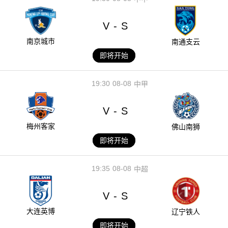
V
S
-
南京城市
南通支云
即将开始
19:30
08-08
中甲
V
S
-
梅州客家
佛山南狮
即将开始
19:35
08-08
中超
V
S
-
大连英博
辽宁铁人
即将开始