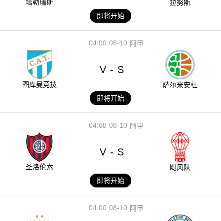
塔勒瑞斯
拉努斯
即将开始
04:00
08-10
阿甲
V
S
-
图库曼竞技
萨尔米安杜
即将开始
04:00
08-10
阿甲
V
S
-
圣洛伦索
飓风队
即将开始
04:00
08-10
阿甲