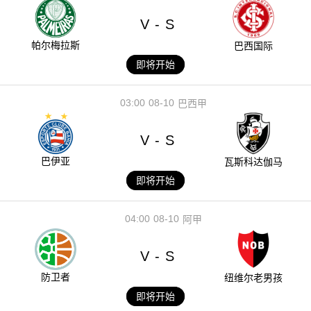
V
S
-
帕尔梅拉斯
巴西国际
即将开始
03:00
08-10
巴西甲
V
S
-
巴伊亚
瓦斯科达伽马
即将开始
04:00
08-10
阿甲
V
S
-
防卫者
纽维尔老男孩
即将开始