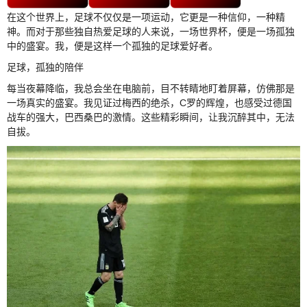
在这个世界上，足球不仅仅是一项运动，它更是一种信仰，一种精
神。而对于那些独自热爱足球的人来说，一场世界杯，便是一场孤独
中的盛宴。我，便是这样一个孤独的足球爱好者。
足球，孤独的陪伴
每当夜幕降临，我总会坐在电脑前，目不转睛地盯着屏幕，仿佛那是
一场真实的盛宴。我见证过梅西的绝杀，C罗的辉煌，也感受过德国
战车的强大，巴西桑巴的激情。这些精彩瞬间，让我沉醉其中，无法
自拔。