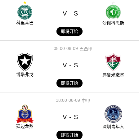
V
S
-
科里蒂巴
沙佩科恩斯
即将开始
08:00
08-09
巴西甲
V
S
-
博塔弗戈
弗鲁米嫩塞
即将开始
18:00
08-09
中甲
V
S
-
延边龙鼎
深圳青年人
即将开始