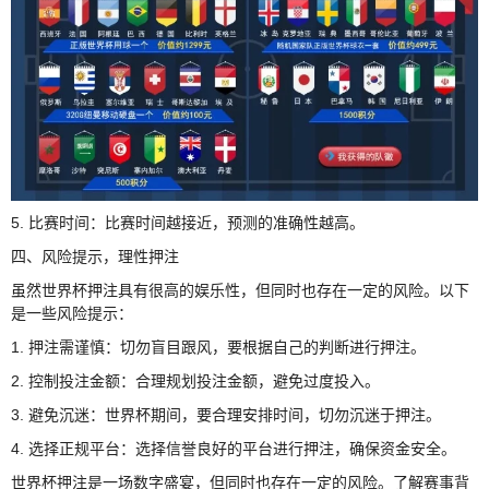
5. 比赛时间：比赛时间越接近，预测的准确性越高。
四、风险提示，理性押注
虽然世界杯押注具有很高的娱乐性，但同时也存在一定的风险。以下
是一些风险提示：
1. 押注需谨慎：切勿盲目跟风，要根据自己的判断进行押注。
2. 控制投注金额：合理规划投注金额，避免过度投入。
3. 避免沉迷：世界杯期间，要合理安排时间，切勿沉迷于押注。
4. 选择正规平台：选择信誉良好的平台进行押注，确保资金安全。
世界杯押注是一场数字盛宴，但同时也存在一定的风险。了解赛事背