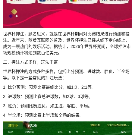
世界杯押注，顾名思义，就是在世界杯期间对比赛结果进行预测和投
注。近年来，随着互联网的普及，世界杯押注已经从线下走向线上，
成为一项热门的娱乐活动。据统计，2026年世界杯期间，全球押注市
场规模预计将达到数百亿美元。
二、押注方式多样，玩法丰富
世界杯押注的方式多种多样，包括比分预测、进球数、胜负、半全场
等。以下是一些常见的押注玩法：
1. 比分预测：预测比赛最终比分，如1:0、2:1等。
2. 进球数：预测比赛总进球数，如2球、3球等。
3. 胜负：预测比赛胜负，如主胜、客胜、平局。
4. 半全场：预测比赛上半场和全场的结果。