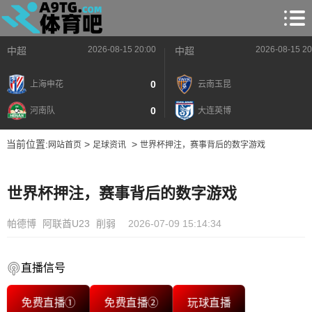
2026-08-15 20:00
2026-08-15 20
中超
中超
0
上海申花
云南玉昆
0
河南队
大连英博
当前位置:
>
>
网站首页
足球资讯
世界杯押注，赛事背后的数字游戏
世界杯押注，赛事背后的数字游戏
帕德博
阿联酋U23
削弱
2026-07-09 15:14:34
直播信号
免费直播①
免费直播②
玩球直播