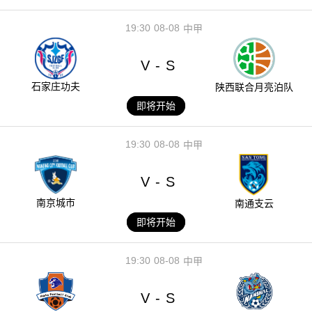
19:30
08-08
中甲
V
S
-
石家庄功夫
陕西联合月亮泊队
即将开始
19:30
08-08
中甲
V
S
-
南京城市
南通支云
即将开始
19:30
08-08
中甲
V
S
-