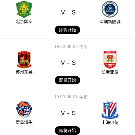
V
S
-
北京国安
深圳新鹏城
即将开始
19:00
08-08
中甲
V
S
-
苏州东吴
长春亚泰
即将开始
19:00
08-08
中超
V
S
-
青岛海牛
上海申花
即将开始