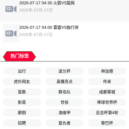
2026-07-17 04:30 火箭VS篮网
2026年-07月-17日
2026-07-17 04:00 雷霆VS独行侠
2026年-07月-17日
热门标签
出行
波兰杯
林加德
虎扑网友
直播亮点
传来
篮数
群岛队
成都蓉城
新英
世俗
棒球世界杯
颠倒
澳维甲
足总杯第4轮
招聘
复仇者
黎巴杯