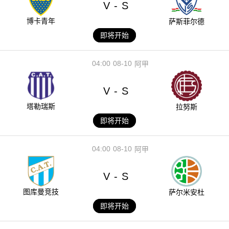
V
S
-
博卡青年
萨斯菲尔德
即将开始
04:00
08-10
阿甲
V
S
-
塔勒瑞斯
拉努斯
即将开始
04:00
08-10
阿甲
V
S
-
图库曼竞技
萨尔米安杜
即将开始