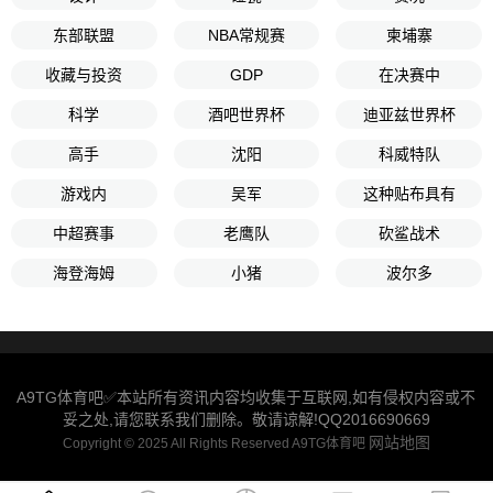
东部联盟
NBA常规赛
柬埔寨
收藏与投资
GDP
在决赛中
科学
酒吧世界杯
迪亚兹世界杯
高手
沈阳
科威特队
游戏内
吴军
这种贴布具有
中超赛事
老鹰队
砍鲨战术
海登海姆
小猪
波尔多
A9TG体育吧✅本站所有资讯内容均收集于互联网,如有侵权内容或不
妥之处,请您联系我们删除。敬请谅解!QQ2016690669
网站地图
Copyright © 2025 All Rights Reserved A9TG体育吧