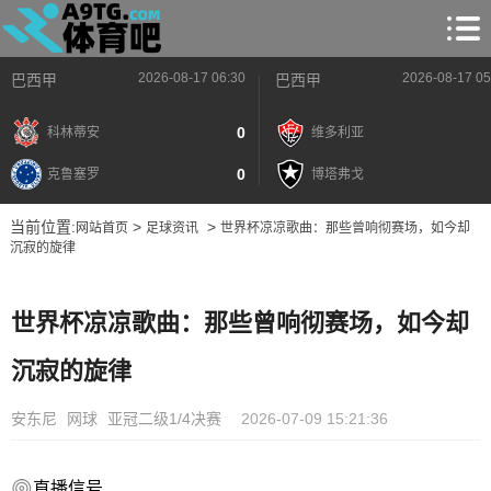
2026-08-17 06:30
2026-08-17 05
巴西甲
巴西甲
0
科林蒂安
维多利亚
0
克鲁塞罗
博塔弗戈
当前位置:
>
>
网站首页
足球资讯
世界杯凉凉歌曲：那些曾响彻赛场，如今却
沉寂的旋律
世界杯凉凉歌曲：那些曾响彻赛场，如今却
沉寂的旋律
安东尼
网球
亚冠二级1/4决赛
2026-07-09 15:21:36
直播信号