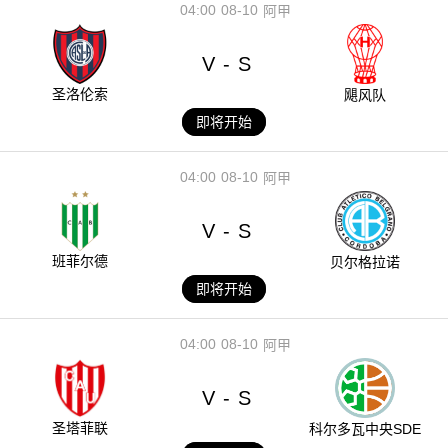
04:00
08-10
阿甲
V
S
-
圣洛伦索
飓风队
即将开始
04:00
08-10
阿甲
V
S
-
班菲尔德
贝尔格拉诺
即将开始
04:00
08-10
阿甲
V
S
-
圣塔菲联
科尔多瓦中央SDE