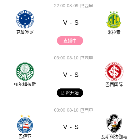
22:00
08-09
巴西甲
V
S
-
克鲁塞罗
米拉索
直播中
03:00
08-10
巴西甲
V
S
-
帕尔梅拉斯
巴西国际
即将开始
03:00
08-10
巴西甲
V
S
-
巴伊亚
瓦斯科达伽马