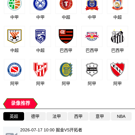
中甲
中甲
中超
中甲
中超
中超
中超
巴西甲
巴西甲
巴西甲
阿甲
阿甲
阿甲
阿甲
阿甲
录像推荐
英超
德甲
法甲
西甲
意甲
NBA
2026-07-17 10:00 掘金VS开拓者