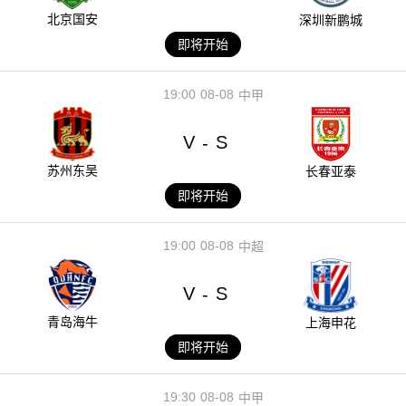
北京国安
深圳新鹏城
即将开始
19:00
08-08
中甲
V
S
-
苏州东吴
长春亚泰
即将开始
19:00
08-08
中超
V
S
-
青岛海牛
上海申花
即将开始
19:30
08-08
中甲