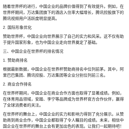
随着世界杯的进行，中国企业的品牌价值得到了有效提升。例如，在
世界杯期间，万达集团旗下的酒店入住率大幅增长，腾讯控股旗下的
腾讯视频用户活跃度明显提高。
2. 国际形象优化
赞助世界杯，中国企业向世界展示了自己的实力和风采。这不仅有助
于提升国家形象，也为中国企业走向世界奠定了基础。
三、中国企业在世界杯的排名情况
1. 赞助商排名
根据最新数据，中国企业在世界杯赞助商排名中位列前茅。其中，阿
里巴巴集团、腾讯控股、万达集团等企业分别位列前三名。
2. 商业合作排名
在世界杯期间，中国企业在商业合作方面也取得了显著成绩。例如，
在体育用品领域，安踏、李宁等品牌成为世界杯官方合作伙伴，赢得
了全球消费者的关注。
在世界杯的舞台上，中国企业的实力和影响力得到了充分展示。从赞
助商到商业合作，中国企业都取得了令人瞩目的成绩。未来，相信中
国企业在世界杯的舞台上会有更加出色的表现。让我们一起期待吧！